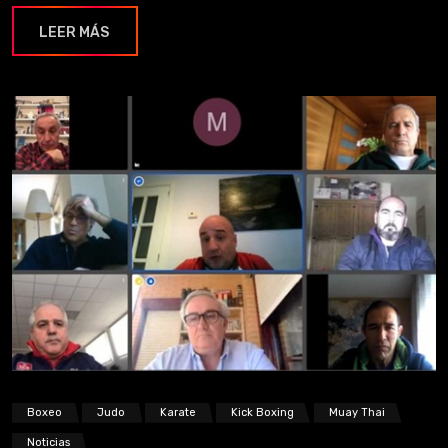
LEER MÁS
Boxeo
Judo
Karate
Kick Boxing
Muay Thai
Noticias