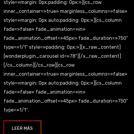
style=»margin: 0px;padding: 0px;»][cs_row
inner_container=»true» marginless_columns=»false»
style=»margin: 0px auto;padding: 0px;»][cs_column
fade=»false» fade_animation=»in»
fade_animation_offset=»45px» fade_duration=»750″
type=»1/1″ style=»padding: 0px;»][x_raw_content]
[wonderplugin_carousel id=»78″][/x_raw_content]
[/cs_column][/cs_row][cs_row
inner_container=»true» marginless_columns=»false»
style=»margin: 0px auto;padding: 0px;»][cs_column
fade=»false» fade_animation=»in»
fade_animation_offset=»45px» fade_duration=»750″
type=»1/1″.
LEER MÁS