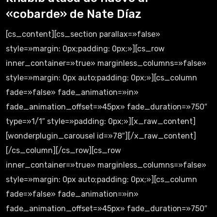
«cobarde» de Nate Díaz
[cs_content][cs_section parallax=»false»
style=»margin: 0px;padding: 0px;»][cs_row
inner_container=»true» marginless_columns=»false»
style=»margin: 0px auto;padding: 0px;»][cs_column
fade=»false» fade_animation=»in»
fade_animation_offset=»45px» fade_duration=»750″
type=»1/1″ style=»padding: 0px;»][x_raw_content]
[wonderplugin_carousel id=»78″][/x_raw_content]
[/cs_column][/cs_row][cs_row
inner_container=»true» marginless_columns=»false»
style=»margin: 0px auto;padding: 0px;»][cs_column
fade=»false» fade_animation=»in»
fade_animation_offset=»45px» fade_duration=»750″