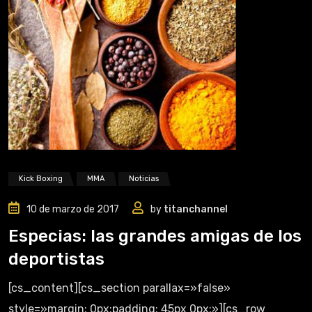
Kick Boxing
MMA
Noticias
10 de marzo de 2017
by
titanchannel
Especias: las grandes amigas de los
deportistas
[cs_content][cs_section parallax=»false»
style=»margin: 0px;padding: 45px 0px;»][cs_row