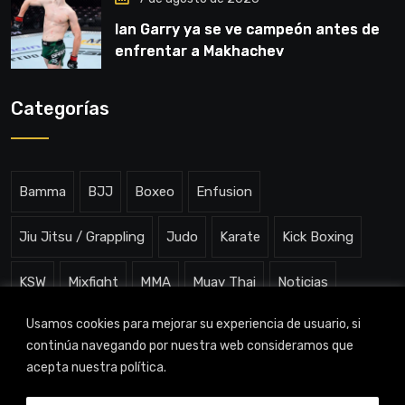
Ian Garry ya se ve campeón antes de
enfrentar a Makhachev
Categorías
Bamma
BJJ
Boxeo
Enfusion
Jiu Jitsu / Grappling
Judo
Karate
Kick Boxing
KSW
Mixfight
MMA
Muay Thai
Noticias
Usamos cookies para mejorar su experiencia de usuario, si
One ChampionShip
Slam Arena
Uncategorized
continúa navegando por nuestra web consideramos que
acepta nuestra política.