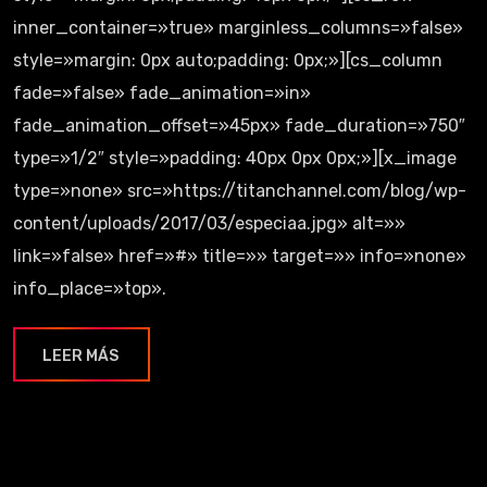
inner_container=»true» marginless_columns=»false»
style=»margin: 0px auto;padding: 0px;»][cs_column
fade=»false» fade_animation=»in»
fade_animation_offset=»45px» fade_duration=»750″
type=»1/2″ style=»padding: 40px 0px 0px;»][x_image
type=»none» src=»https://titanchannel.com/blog/wp-
content/uploads/2017/03/especiaa.jpg» alt=»»
link=»false» href=»#» title=»» target=»» info=»none»
info_place=»top».
LEER MÁS