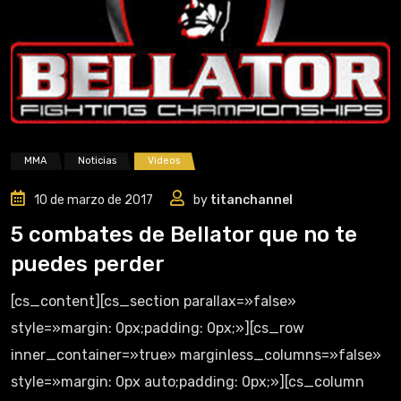
MMA
Noticias
Videos
10 de marzo de 2017
by
titanchannel
5 combates de Bellator que no te
puedes perder
[cs_content][cs_section parallax=»false»
style=»margin: 0px;padding: 0px;»][cs_row
inner_container=»true» marginless_columns=»false»
style=»margin: 0px auto;padding: 0px;»][cs_column