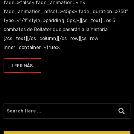
fade=»false» fade_animation=»in»
fade_animation_offset=»45px» fade_duration=»750″
type=»1/1″ style=»padding: 0px;»][cs_text] Los 5
combates de Bellator que pasarán a la historia
[/cs_text][/cs_column][/cs_row][cs_row
inner_container=»true».
LEER MÁS