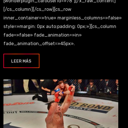
[wonderplugin_carousel id=»78″][/x_raw_content]
[/cs_column][/cs_row][cs_row
inner_container=»true» marginless_columns=»false»
style=»margin: 0px auto;padding: 0px;»][cs_column
fade=»false» fade_animation=»in»
fade_animation_offset=»45px».
LEER MÁS