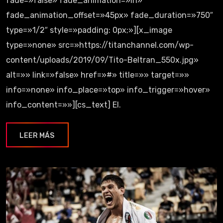
fade=»false» fade_animation=»in»
fade_animation_offset=»45px» fade_duration=»750″
type=»1/2″ style=»padding: 0px;»][x_image
type=»none» src=»https://titanchannel.com/wp-
content/uploads/2019/09/Tito-Beltran_550x.jpg»
alt=»» link=»false» href=»#» title=»» target=»»
info=»none» info_place=»top» info_trigger=»hover»
info_content=»»][cs_text] El.
LEER MÁS