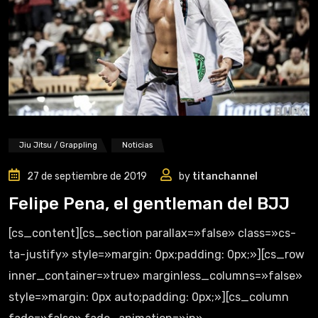
Jiu Jitsu / Grappling
Noticias
27 de septiembre de 2019
by
titanchannel
Felipe Pena, el gentleman del BJJ
[cs_content][cs_section parallax=»false» class=»cs-
ta-justify» style=»margin: 0px;padding: 0px;»][cs_row
inner_container=»true» marginless_columns=»false»
style=»margin: 0px auto;padding: 0px;»][cs_column