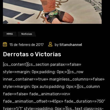
MMA
Noticias
15 de febrero de 2017
by
titanchannel
Derrotas o Victorias
[cs_content][cs_section parallax=»false»
style=»margin: 0px;padding: 0px;»][cs_row
inner_container=»true» marginless_columns=»false»
style=»margin: 0px auto;padding: 0px;»][cs_column
fade=»false» fade_animation=»in»
fade_animation_offset=»45px» fade_duration=»750″
type=»1/1″ style=»padding: 0px;»][cs_text class=»cs-