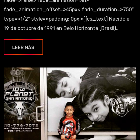
fade=»false» fade_animation=»in»
fade_animation_offset=»45px» fade_duration=»750″
type=»1/2″ style=»padding: 0px;»][cs_text] Nacido el
19 de octubre de 1991 en Belo Horizonte (Brasil),.
LEER MÁS