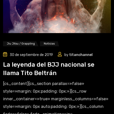
Jiu Jitsu / Grappling
Noticias
30 de septiembre de 2019
by
titanchannel
La leyenda del BJJ nacional se
llama Tito Beltrán
[cs_content][cs_section parallax=»false»
style=»margin: 0px;padding: 0px;»][cs_row
inner_container=»true» marginless_columns=»false»
style=»margin: 0px auto;padding: 0px;»][cs_column