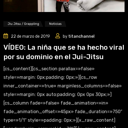
Jiu Jitsu / Grappling
Noticias
22 de marzo de 2019
by
titanchannel
VÍDEO: La niña que se ha hecho viral
por su dominio en el Jui-Jitsu
[cs_content][cs_section parallax=»false»
style=»margin: 0px;padding: 0px;»][cs_row
inner_container=»true» marginless_columns=»false»
style=»margin: 0px auto;padding: 0px 0px 30px;»]
[cs_column fade=»false» fade_animation=»in»
fade_animation_offset=»45px» fade_duration=»750″
type=»1/1″ style=»padding: 0px;»][x_raw_content]