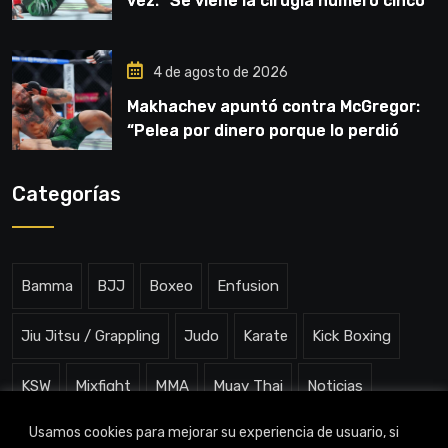
vez: “Se viene la cirugía número cinco”
4 de agosto de 2026
Makhachev apuntó contra McGregor:
“Pelea por dinero porque lo perdió
todo”
Categorías
Bamma
BJJ
Boxeo
Enfusion
Jiu Jitsu / Grappling
Judo
Karate
Kick Boxing
KSW
Mixfight
MMA
Muay Thai
Noticias
Usamos cookies para mejorar su experiencia de usuario, si
One ChampionShip
Slam Arena
Uncategorized