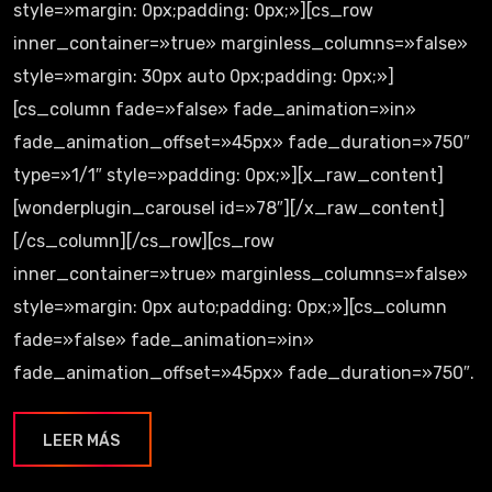
style=»margin: 0px;padding: 0px;»][cs_row
inner_container=»true» marginless_columns=»false»
style=»margin: 30px auto 0px;padding: 0px;»]
[cs_column fade=»false» fade_animation=»in»
fade_animation_offset=»45px» fade_duration=»750″
type=»1/1″ style=»padding: 0px;»][x_raw_content]
[wonderplugin_carousel id=»78″][/x_raw_content]
[/cs_column][/cs_row][cs_row
inner_container=»true» marginless_columns=»false»
style=»margin: 0px auto;padding: 0px;»][cs_column
fade=»false» fade_animation=»in»
fade_animation_offset=»45px» fade_duration=»750″.
LEER MÁS