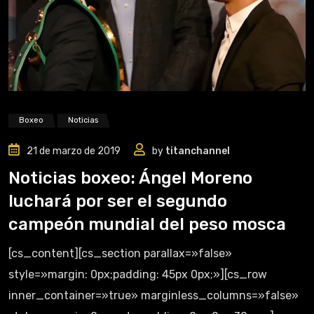
Boxeo
Noticias
21 de marzo de 2019
by
titanchannel
Noticias boxeo: Ángel Moreno
luchará por ser el segundo
campeón mundial del peso mosca
[cs_content][cs_section parallax=»false»
style=»margin: 0px;padding: 45px 0px;»][cs_row
inner_container=»true» marginless_columns=»false»