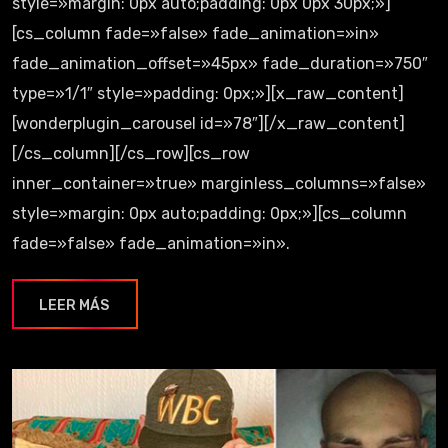
style=»margin: 0px auto;padding: 0px 0px 30px;»]
[cs_column fade=»false» fade_animation=»in»
fade_animation_offset=»45px» fade_duration=»750″
type=»1/1″ style=»padding: 0px;»][x_raw_content]
[wonderplugin_carousel id=»78″][/x_raw_content]
[/cs_column][/cs_row][cs_row
inner_container=»true» marginless_columns=»false»
style=»margin: 0px auto;padding: 0px;»][cs_column
fade=»false» fade_animation=»in».
LEER MÁS