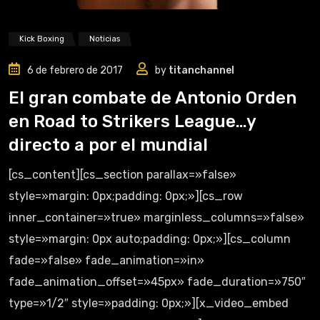
Kick Boxing
Noticias
6 de febrero de 2017
by
titanchannel
El gran combate de Antonio Orden
en Road to Strikers League…y
directo a por el mundial
[cs_content][cs_section parallax=»false»
style=»margin: 0px;padding: 0px;»][cs_row
inner_container=»true» marginless_columns=»false»
style=»margin: 0px auto;padding: 0px;»][cs_column
fade=»false» fade_animation=»in»
fade_animation_offset=»45px» fade_duration=»750″
type=»1/2″ style=»padding: 0px;»][x_video_embed