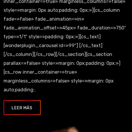
inner_container=»true» marginless_columns=»false»
style=»margin: 0px auto;padding: 0px;»][cs_column
fade=»false» fade_animation=»in»
fade_animation_offset=»45px» fade_duration=»750″
type=»1/1″ style=»padding: 0px;»][cs_text]
[wonderplugin_carousel id=»99″] [/cs_text]
[/cs_column][/cs_row][/cs_section][cs_section
parallax=»false» style=»margin: 0px;padding: 0px;»]
[cs_row inner_container=»true»
marginless_columns=»false» style=»margin: 0px
auto;padding:.
LEER MÁS