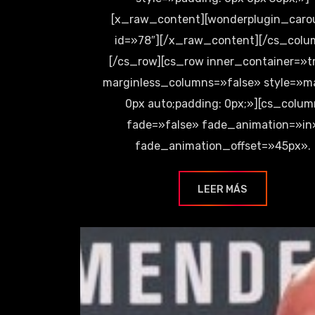
[x_raw_content][wonderplugin_caro
id=»78″][/x_raw_content][/cs_colu
[/cs_row][cs_row inner_container=»t
marginless_columns=»false» style=»ma
0px auto;padding: 0px;»][cs_colum
fade=»false» fade_animation=»in
fade_animation_offset=»45px».
LEER MÁS