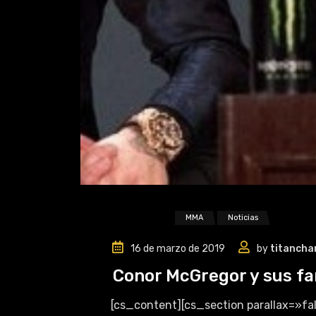
MMA
Noticias
16 de marzo de 2019
by
titancha
Conor McGregor y sus f
[cs_content][cs_section parallax=»fa