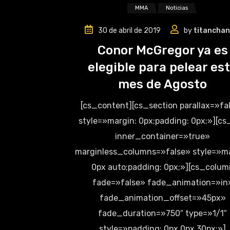
MMA
Noticias
30 de abril de 2019
by
titanchan
Conor McGregor ya es
elegible para pelear es
mes de Agosto
[cs_content][cs_section parallax=»fa
style=»margin: 0px;padding: 0px;»][c
inner_container=»true»
marginless_columns=»false» style=»ma
0px auto;padding: 0px;»][cs_colum
fade=»false» fade_animation=»in
fade_animation_offset=»45px»
fade_duration=»750″ type=»1/1″
style=»padding: 0px 0px 30px;»]