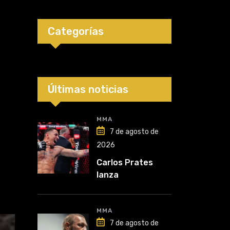
Categorías
Últimas noticias
MMA
7 de agosto de
2026
Carlos Prates
lanza
advertencia: “Voy
por el título”
MMA
7 de agosto de