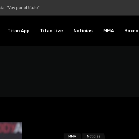
entalidad es inquebrantable”
Titan App
Titan Live
Noticias
MMA
Boxeo
MMA
Noticias