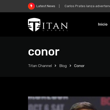
McGregor y su regreso: “Mi m
Latest News
Inicio
conor
Titan Channel
Blog
Conor