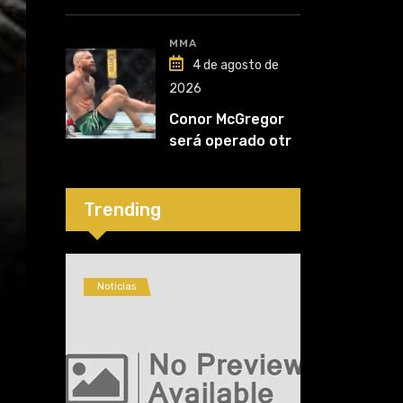
Nurmagomedov:
“Van a ver en qué
liga competirá”
MMA
4 de agosto de
2026
Conor McGregor
será operado otra
vez: “Se viene la
cirugía número
cinco”
Trending
Noticias