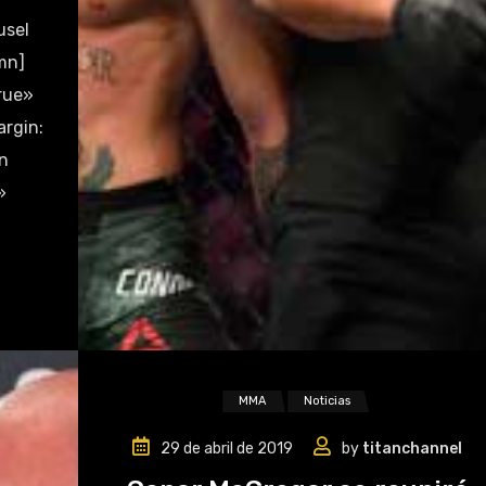
usel
mn]
rue»
rgin:
n
»
MMA
Noticias
29 de abril de 2019
by
titanchannel