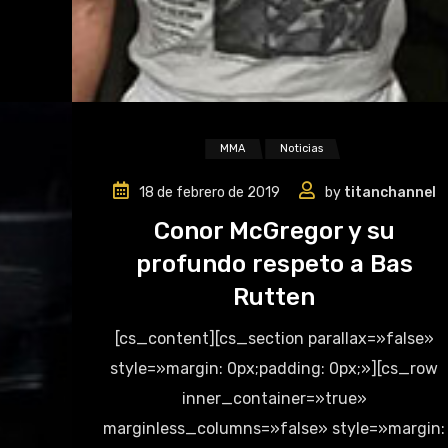
MMA
Noticias
18 de febrero de 2019
by
titanchannel
Conor McGregor y su
profundo respeto a Bas
Rutten
[cs_content][cs_section parallax=»false»
style=»margin: 0px;padding: 0px;»][cs_row
inner_container=»true»
marginless_columns=»false» style=»margin: