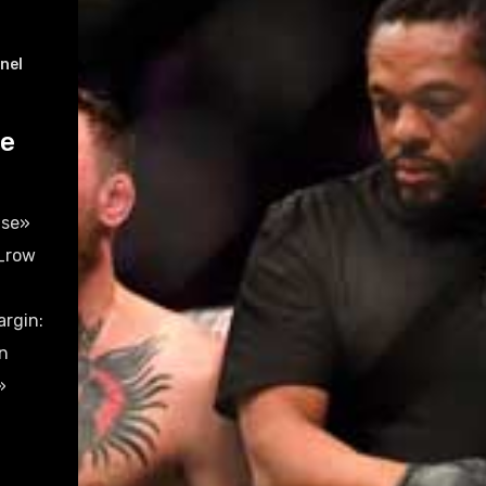
nel
te
lse»
s_row
rgin:
n
»