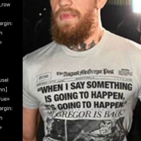
s_row
rgin:
n
»
usel
mn]
rue»
rgin:
n
»