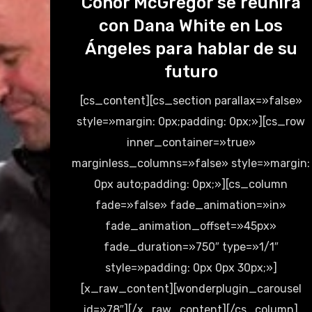
Conor McGregor se reunirá
con Dana White en Los
Ángeles para hablar de su
futuro
[cs_content][cs_section parallax=»false»
style=»margin: 0px;padding: 0px;»][cs_row
inner_container=»true»
marginless_columns=»false» style=»margin:
0px auto;padding: 0px;»][cs_column
fade=»false» fade_animation=»in»
fade_animation_offset=»45px»
fade_duration=»750″ type=»1/1″
style=»padding: 0px 0px 30px;»]
[x_raw_content][wonderplugin_carousel
id=»78″][/x_raw_content][/cs_column]