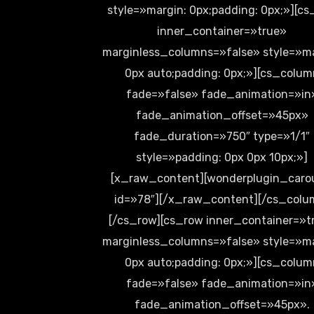
style=»margin: 0px;padding: 0px;»][c
inner_container=»true»
marginless_columns=»false» style=»ma
0px auto;padding: 0px;»][cs_colum
fade=»false» fade_animation=»in
fade_animation_offset=»45px»
fade_duration=»750″ type=»1/1″
style=»padding: 0px 0px 10px;»]
[x_raw_content][wonderplugin_caro
id=»78″][/x_raw_content][/cs_colu
[/cs_row][cs_row inner_container=»t
marginless_columns=»false» style=»ma
0px auto;padding: 0px;»][cs_colum
fade=»false» fade_animation=»in
fade_animation_offset=»45px».