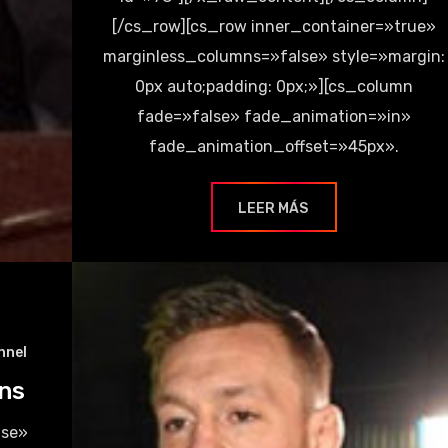
[/cs_row][cs_row inner_container=»true»
marginless_columns=»false» style=»margin:
0px auto;padding: 0px;»][cs_column
fade=»false» fade_animation=»in»
fade_animation_offset=»45px».
LEER MÁS
nnel
ans
lse»