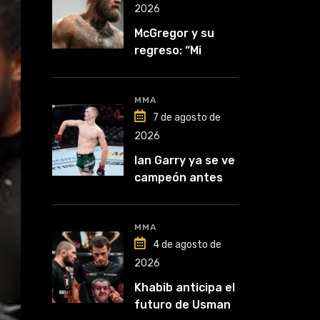
2026
McGregor y su
regreso: “Mi
mentalidad es
inquebrantable”
MMA
7 de agosto de
2026
Ian Garry ya se ve
campeón antes
de enfrentar a
Makhachev
MMA
4 de agosto de
2026
Khabib anticipa el
futuro de Usman