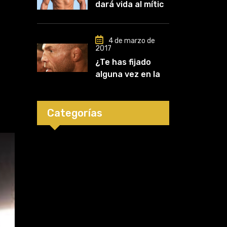
dará vida al mítico
carrera»
luchador de UFC,
Mark Kerr
4 de marzo de
2017
¿Te has fijado
alguna vez en las
orejas de los
luchadores?
Categorías