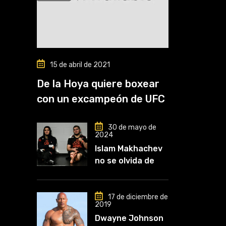
15 de abril de 2021
De la Hoya quiere boxear
con un excampeón de UFC
30 de mayo de
2024
Islam Makhachev
no se olvida de
Khabib: «Lo
conozco desde
que comencé a
17 de diciembre de
2019
entrenar, jugó un
Dwayne Johnson
papel clave en mi