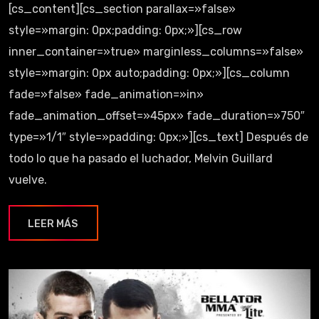
[cs_content][cs_section parallax=»false»
style=»margin: 0px;padding: 0px;»][cs_row
inner_container=»true» marginless_columns=»false»
style=»margin: 0px auto;padding: 0px;»][cs_column
fade=»false» fade_animation=»in»
fade_animation_offset=»45px» fade_duration=»750″
type=»1/1″ style=»padding: 0px;»][cs_text] Después de
todo lo que ha pasado el luchador, Melvin Guillard
vuelve.
LEER MÁS