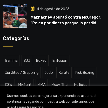
4 de agosto de 2026
Makhachev apuntó contra McGregor:
“Pelea por dinero porque lo perdió
todo”
Categorías
Bamma
BJJ
Boxeo
Enfusion
Jiu Jitsu / Grappling
Judo
Karate
Kick Boxing
KSW
Mixfight
MMA
Muay Thai
Noticias
Usamos cookies para mejorar su experiencia de usuario, si
One ChampionShip
Slam Arena
Uncategorized
continúa navegando por nuestra web consideramos que
acepta nuestra política.