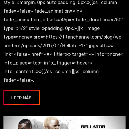
style=»margin: 0px auto;padding: 0px;»][cs_column
fade=»false» fade_animation=»in»
fade_animation_offset=»45px» fade_duration=»750″
type=»1/2″ style=»padding: 0px;»][x_image
type=»none» src=»https://titanchannel.com/blog/wp-
content/uploads/2017/01/Bellator-171.jpg» alt=»»
link=»false» href=»#» title=»» target=»» info=»none»
info_place=»top» info_trigger=»hover»
info_content=»»][/cs_column][cs_column
fade=»false».
LEER MÁS