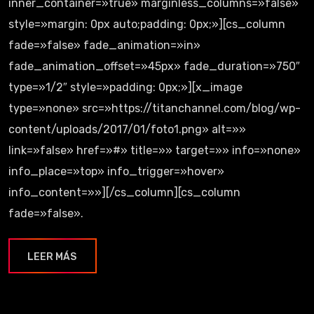
inner_container=»true» marginless_columns=»false»
style=»margin: 0px auto;padding: 0px;»][cs_column
fade=»false» fade_animation=»in»
fade_animation_offset=»45px» fade_duration=»750″
type=»1/2″ style=»padding: 0px;»][x_image
type=»none» src=»https://titanchannel.com/blog/wp-
content/uploads/2017/01/foto1.png» alt=»»
link=»false» href=»#» title=»» target=»» info=»none»
info_place=»top» info_trigger=»hover»
info_content=»»][/cs_column][cs_column
fade=»false».
LEER MÁS