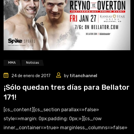
MMA
Noticias
24 de enero de 2017
by
titanchannel
¡Sólo quedan tres días para Bellator
171!
[cs_content][cs_section parallax=»false»
style=»margin: 0px;padding: 0px;»][cs_row
inner_container=»true» marginless_columns=»false»