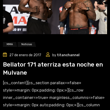
MMA
Noticias
27 de enero de 2017
by
titanchannel
Bellator 171 aterriza esta noche en
Mulvane
[cs_content][cs_section parallax=»false»
style=»margin: 0px;padding: 0px;»][cs_row
inner_container=»true» marginless_columns=»false»
style=»margin: 0px auto;padding: 0px;»][cs_column