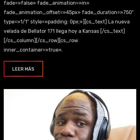
fade=»false» fade_animation=»in»
fade_animation_offset=»45px» fade_duration=»750″
type=»1/1″ style=»padding: 0px;»][cs_text] La nueva
velada de Bellator 171 llega hoy a Kansas [/cs_text]
[/cs_column][/cs_row][cs_row
inner_container=»true».
LEER MÁS