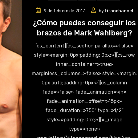
9 de febrero de 2017
by
titanchannel
¿Cómo puedes conseguir los
brazos de Mark Wahlberg?
[cs_content][cs_section parallax=»false»
style=»margin: 0px;padding: 0px;»][cs_row
inner_container=»true»
marginless_columns=»false» style=»margin:
0px auto;padding: 0px;»][cs_column
fade=»false» fade_animation=»in»
fade_animation_offset=»45px»
fade_duration=»750″ type=»1/2″
style=»padding: 0px;»][x_image
type=»none»