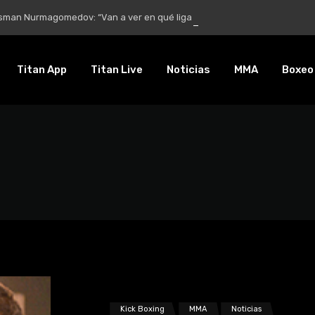
 Nurmagomedov: “Van a ver en qué liga competirá”
Titan App
Titan Live
Noticias
MMA
Boxeo
Kick Boxing
MMA
Noticias