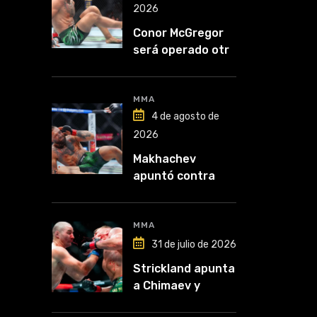
2026
Conor McGregor
será operado otra
vez: “Se viene la
cirugía número
cinco”
MMA
4 de agosto de
2026
Makhachev
apuntó contra
McGregor: “Pelea
por dinero porque
lo perdió todo”
MMA
31 de julio de 2026
Strickland apunta
a Chimaev y
anticipa un