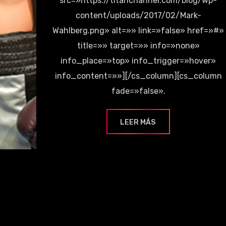
src=»https://titanchannel.com/blog/wp-
content/uploads/2017/02/Mark-
Wahlberg.png» alt=»» link=»false» href=»#»
title=»» target=»» info=»none»
info_place=»top» info_trigger=»hover»
info_content=»»][/cs_column][cs_column
fade=»false».
LEER MÁS