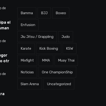
o de
Bamma
BJJ
Boxeo
ipa el
Enfusion
Usman
dov:
Jiu Jitsu / Grappling
Judo
en qué
o de
rá”
Karate
Kick Boxing
KSW
egor
Mixfight
MMA
Muay Thai
o otra
ne la
ero
Noticias
One ChampionShip
o de
Slam Arena
Uncategorized
tra
Pelea
porque