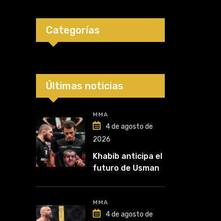
Categorías
Últimas noticias
MMA
4 de agosto de
2026
Khabib anticipa el
futuro de Usman
Nurmagomedov:
“Van a ver en qué
liga competirá”
MMA
4 de agosto de