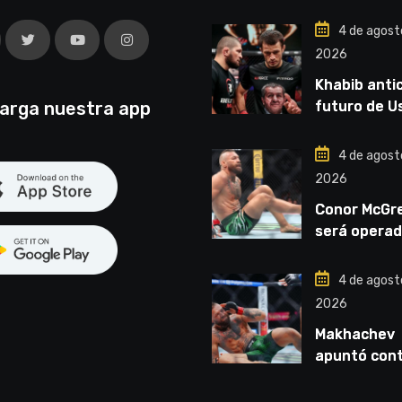
4 de agost
2026
Khabib antic
arga nuestra app
futuro de 
Nurmagome
“Van a ver 
4 de agost
liga competi
2026
Conor McGr
será operad
vez: “Se vie
cirugía núm
4 de agost
cinco”
2026
Makhachev
apuntó con
McGregor: “
por dinero 