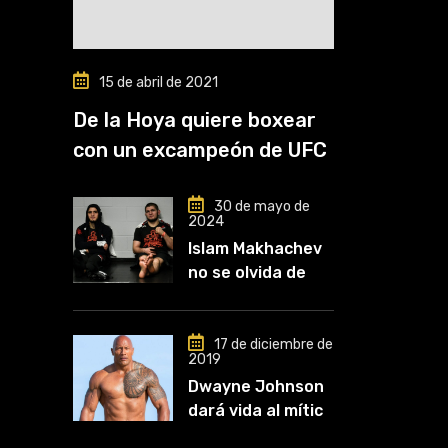
15 de abril de 2021
De la Hoya quiere boxear
con un excampeón de UFC
30 de mayo de
2024
Islam Makhachev
no se olvida de
Khabib: «Lo
conozco desde
que comencé a
17 de diciembre de
2019
entrenar, jugó un
Dwayne Johnson
papel clave en mi
dará vida al mítico
carrera»
luchador de UFC,