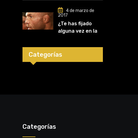
Mark Kerr
4 de marzo de
2017
¿Te has fijado
alguna vez en las
orejas de los
luchadores?
Categorías
Categorías