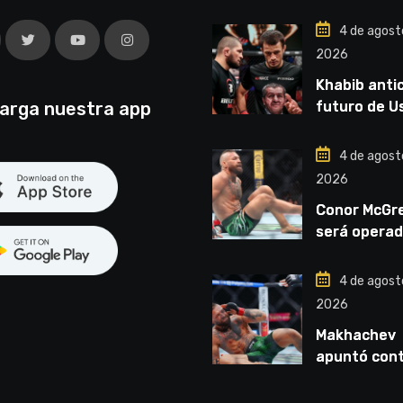
4 de agost
2026
Khabib antic
arga nuestra app
futuro de 
Nurmagome
“Van a ver 
4 de agost
liga competi
2026
Conor McGr
será operad
vez: “Se vie
cirugía núm
4 de agost
cinco”
2026
Makhachev
apuntó con
McGregor: “
por dinero 