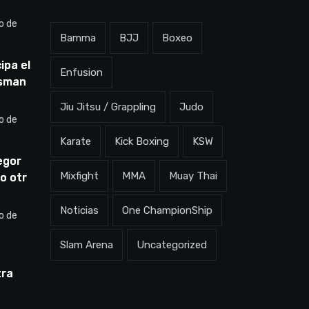
o de
Bamma
BJJ
Boxeo
ipa el
Enfusion
Usman
dov:
Jiu Jitsu / Grappling
Judo
en qué
o de
rá”
Karate
Kick Boxing
KSW
egor
Mixfight
MMA
Muay Thai
o otra
ne la
ero
Noticias
One ChampionShip
o de
Slam Arena
Uncategorized
tra
Pelea
porque