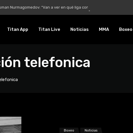
Nurmagomedov: “Van a ver en qué liga competirá”
Titan App
Titan Live
Noticias
MMA
Boxeo
ión telefonica
elefonica
Boxeo
Noticias