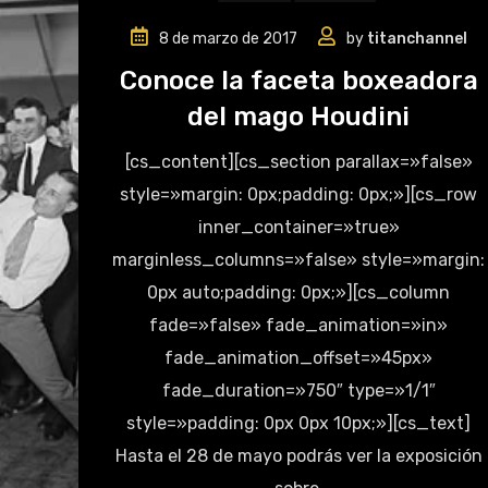
8 de marzo de 2017
by
titanchannel
Conoce la faceta boxeadora
del mago Houdini
[cs_content][cs_section parallax=»false»
style=»margin: 0px;padding: 0px;»][cs_row
inner_container=»true»
marginless_columns=»false» style=»margin:
0px auto;padding: 0px;»][cs_column
fade=»false» fade_animation=»in»
fade_animation_offset=»45px»
fade_duration=»750″ type=»1/1″
style=»padding: 0px 0px 10px;»][cs_text]
Hasta el 28 de mayo podrás ver la exposición