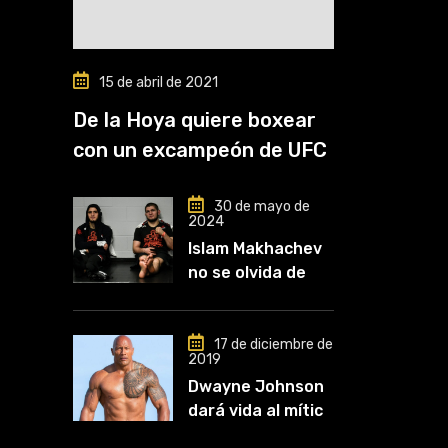
15 de abril de 2021
De la Hoya quiere boxear
con un excampeón de UFC
30 de mayo de
2024
Islam Makhachev
no se olvida de
Khabib: «Lo
conozco desde
que comencé a
17 de diciembre de
2019
entrenar, jugó un
Dwayne Johnson
papel clave en mi
dará vida al mítico
carrera»
luchador de UFC,