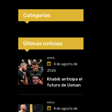
Categorías
Últimas noticias
MMA
4 de agosto de
2026
Khabib anticipa el
futuro de Usman
Nurmagomedov:
“Van a ver en qué
liga competirá”
MMA
4 de agosto de