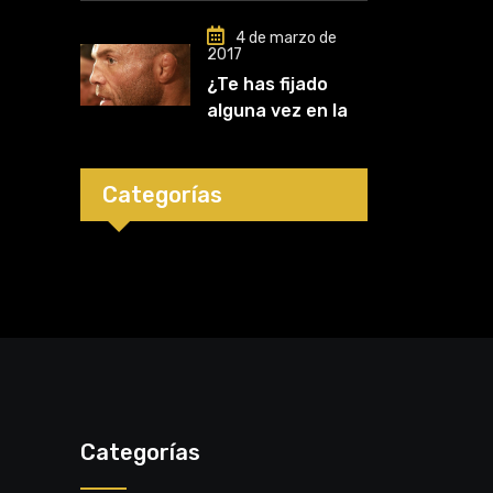
Mark Kerr
4 de marzo de
2017
¿Te has fijado
alguna vez en las
orejas de los
luchadores?
Categorías
Categorías