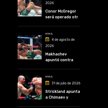
2026
Conor McGregor
será operado otra
vez: “Se viene la
cirugía número
cinco”
MMA
4 de agosto de
2026
Makhachev
apuntó contra
McGregor: “Pelea
por dinero porque
lo perdió todo”
MMA
31 de julio de 2026
Strickland apunta
a Chimaev y
anticipa un