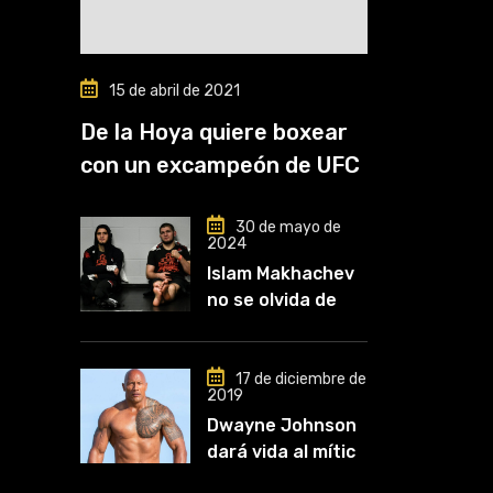
15 de abril de 2021
De la Hoya quiere boxear
con un excampeón de UFC
30 de mayo de
2024
Islam Makhachev
no se olvida de
Khabib: «Lo
conozco desde
que comencé a
17 de diciembre de
2019
entrenar, jugó un
Dwayne Johnson
papel clave en mi
dará vida al mítico
carrera»
luchador de UFC,