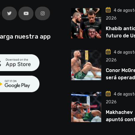
4 de agost
2026
Khabib antic
arga nuestra app
futuro de 
Nurmagome
“Van a ver 
4 de agost
liga competi
2026
Conor McGr
será operad
vez: “Se vie
cirugía núm
4 de agost
cinco”
2026
Makhachev
apuntó con
McGregor: “
por dinero 