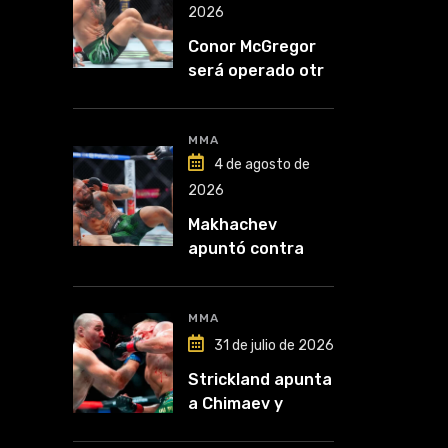
2026
Conor McGregor
será operado otra
vez: “Se viene la
cirugía número
cinco”
MMA
4 de agosto de
2026
Makhachev
apuntó contra
McGregor: “Pelea
por dinero porque
lo perdió todo”
MMA
31 de julio de 2026
Strickland apunta
a Chimaev y
anticipa un