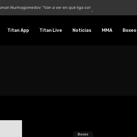
Nurmagomedov: “Van a ver en qué liga competirá”
Titan App
Titan Live
Noticias
MMA
Boxeo
Boxeo