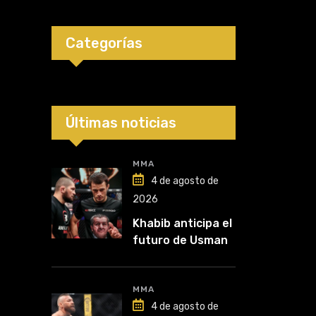
Categorías
Últimas noticias
MMA
4 de agosto de
2026
Khabib anticipa el
futuro de Usman
Nurmagomedov:
“Van a ver en qué
liga competirá”
MMA
4 de agosto de