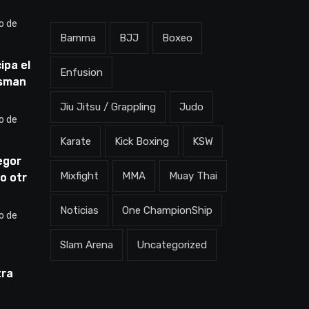
o de
Bamma
BJJ
Boxeo
ipa el
Enfusion
Usman
dov:
Jiu Jitsu / Grappling
Judo
en qué
o de
rá”
Karate
Kick Boxing
KSW
egor
Mixfight
MMA
Muay Thai
o otra
ne la
ero
Noticias
One ChampionShip
o de
Slam Arena
Uncategorized
tra
Pelea
porque