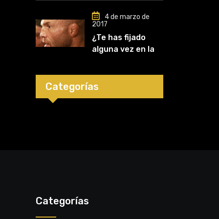
Mark Kerr
4 de marzo de
2017
¿Te has fijado
alguna vez en las
orejas de los
luchadores?
Categorías
Categorías