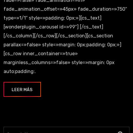
fade=»false» fade_animation=»in»
fade_animation_offset=»45px» fade_duration=»750″
type=»1/1″ style=»padding: 0px;»][cs_text]
[wonderplugin_carousel id=»99″] [/cs_text]
[/cs_column][/cs_row][/cs_section][cs_section
parallax=»false» style=»margin: 0px;padding: 0px;»]
[cs_row inner_container=»true»
marginless_columns=»false» style=»margin: 0px
auto;padding:.
LEER MÁS