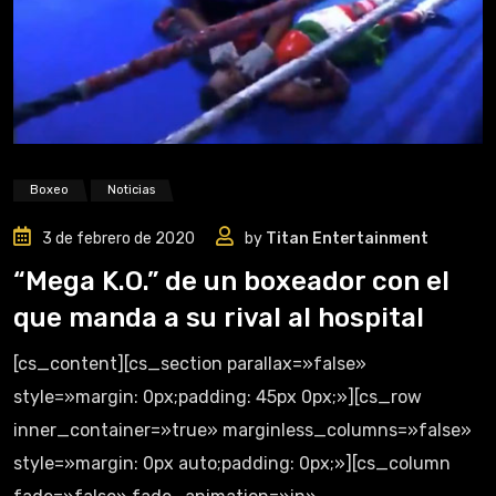
Boxeo
Noticias
3 de febrero de 2020
by
Titan Entertainment
“Mega K.O.” de un boxeador con el
que manda a su rival al hospital
[cs_content][cs_section parallax=»false»
style=»margin: 0px;padding: 45px 0px;»][cs_row
inner_container=»true» marginless_columns=»false»
style=»margin: 0px auto;padding: 0px;»][cs_column