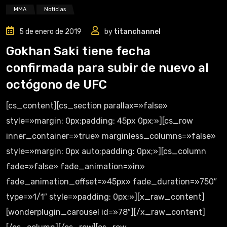
MMA
Noticias
5 de enero de 2019
by
titanchannel
Gokhan Saki tiene fecha
confirmada para subir de nuevo al
octógono de UFC
[cs_content][cs_section parallax=»false»
style=»margin: 0px;padding: 45px 0px;»][cs_row
inner_container=»true» marginless_columns=»false»
style=»margin: 0px auto;padding: 0px;»][cs_column
fade=»false» fade_animation=»in»
fade_animation_offset=»45px» fade_duration=»750″
type=»1/1″ style=»padding: 0px;»][x_raw_content]
[wonderplugin_carousel id=»78″][/x_raw_content]