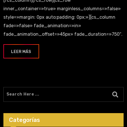
[/cs_column][/cs_row][cs_row
inner_container=»true» marginless_columns=»false»
style=»margin: 0px auto;padding: 0px;»][cs_column
fade=»false» fade_animation=»in»
fade_animation_offset=»45px» fade_duration=»750″.
LEER MÁS
Categorías