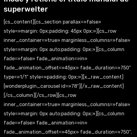
superwelter
[cs_content][cs_section parallax=»false»
style=»margin: 0px;padding: 45px 0px;»][cs_row
inner_container=»true» marginless_columns=»false»
style=»margin: 0px auto;padding: 0px;»][cs_column
fade=»false» fade_animation=»in»
fade_animation_offset=»45px» fade_duration=»750″
type=»1/1″ style=»padding: 0px;»][x_raw_content]
[wonderplugin_carousel id=»78″][/x_raw_content]
[/cs_column][/cs_row][cs_row
inner_container=»true» marginless_columns=»false»
style=»margin: 0px auto;padding: 0px;»][cs_column
fade=»false» fade_animation=»in»
fade_animation_offset=»45px» fade_duration=»750″.