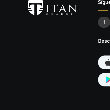
Sígu
Desc