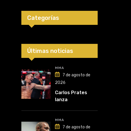
Categorías
Últimas noticias
MMA
7 de agosto de
2026
Carlos Prates
lanza
advertencia: “Voy
por el título”
MMA
7 de agosto de