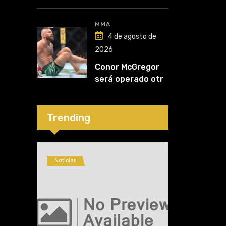
Nurmagomedov:
“Van a ver en qué
liga competirá”
MMA
4 de agosto de
2026
Conor McGregor
será operado otra
vez: “Se viene la
cirugía número
cinco”
Trending
Noticias