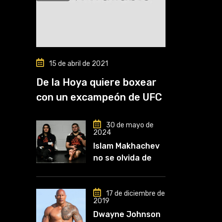
15 de abril de 2021
De la Hoya quiere boxear
con un excampeón de UFC
30 de mayo de
2024
Islam Makhachev
no se olvida de
Khabib: «Lo
conozco desde
que comencé a
17 de diciembre de
2019
entrenar, jugó un
Dwayne Johnson
papel clave en mi