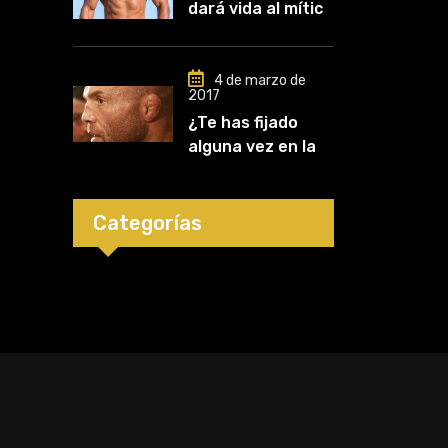
dará vida al mítico
carrera»
luchador de UFC,
Mark Kerr
4 de marzo de
2017
¿Te has fijado
alguna vez en las
orejas de los
luchadores?
Categorías