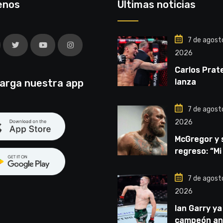
enos
Últimas noticias
7 de agost
2026
Carlos Prat
arga nuestra app
lanza
advertencia
por el título
7 de agost
2026
McGregor y 
regreso: “Mi
mentalidad 
inquebranta
7 de agost
2026
Ian Garry ya
campeón an