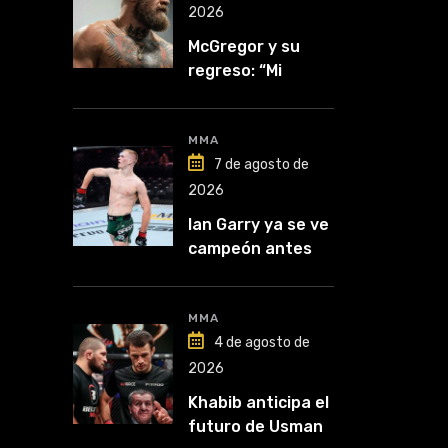
2026
McGregor y su
regreso: “Mi
mentalidad es
inquebrantable”
MMA
7 de agosto de
2026
Ian Garry ya se ve
campeón antes
de enfrentar a
Makhachev
MMA
4 de agosto de
2026
Khabib anticipa el
futuro de Usman