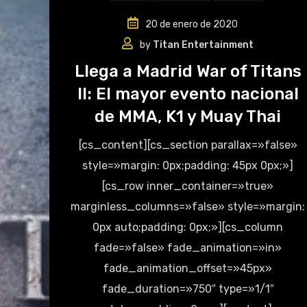
20 de enero de 2020
by
Titan Entertainment
Llega a Madrid War of Titans
II: El mayor evento nacional
de MMA, K1 y Muay Thai
[cs_content][cs_section parallax=»false»
style=»margin: 0px;padding: 45px 0px;»]
[cs_row inner_container=»true»
marginless_columns=»false» style=»margin:
0px auto;padding: 0px;»][cs_column
fade=»false» fade_animation=»in»
fade_animation_offset=»45px»
fade_duration=»750″ type=»1/1″