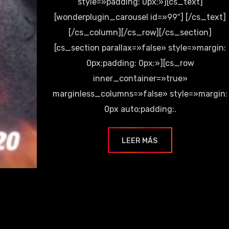
style=»padding: 0px;»][cs_text]
[wonderplugin_carousel id=»99″] [/cs_text]
[/cs_column][/cs_row][/cs_section]
[cs_section parallax=»false» style=»margin:
0px;padding: 0px;»][cs_row
inner_container=»true»
marginless_columns=»false» style=»margin:
0px auto;padding:.
LEER MÁS