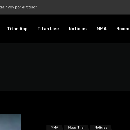
a: “Voy por el título”
Titan App
Titan Live
Noticias
MMA
Boxeo
MMA
Muay Thai
Noticias