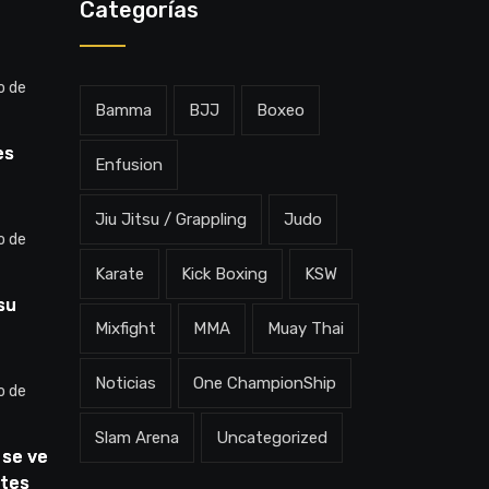
Categorías
o de
Bamma
BJJ
Boxeo
es
Enfusion
: “Voy
Jiu Jitsu / Grappling
Judo
”
o de
Karate
Kick Boxing
KSW
su
Mixfight
MMA
Muay Thai
es
ble”
Noticias
One ChampionShip
o de
Slam Arena
Uncategorized
 se ve
tes