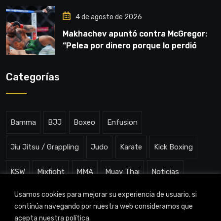
4 de agosto de 2026
Makhachev apuntó contra McGregor:
“Pelea por dinero porque lo perdió
todo”
Categorías
Bamma
BJJ
Boxeo
Enfusion
Jiu Jitsu / Grappling
Judo
Karate
Kick Boxing
KSW
Mixfight
MMA
Muay Thai
Noticias
Usamos cookies para mejorar su experiencia de usuario, si
One ChampionShip
Slam Arena
Uncategorized
continúa navegando por nuestra web consideramos que
acepta nuestra política.