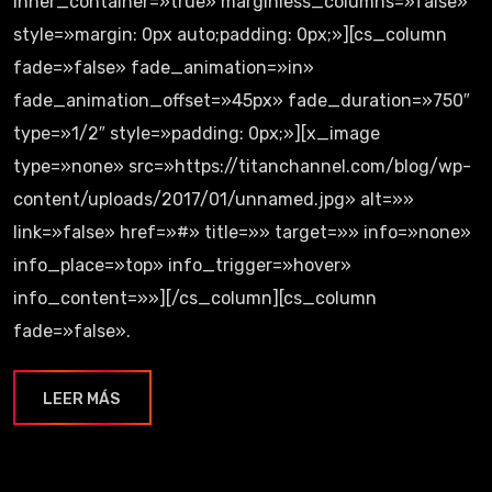
inner_container=»true» marginless_columns=»false»
style=»margin: 0px auto;padding: 0px;»][cs_column
fade=»false» fade_animation=»in»
fade_animation_offset=»45px» fade_duration=»750″
type=»1/2″ style=»padding: 0px;»][x_image
type=»none» src=»https://titanchannel.com/blog/wp-
content/uploads/2017/01/unnamed.jpg» alt=»»
link=»false» href=»#» title=»» target=»» info=»none»
info_place=»top» info_trigger=»hover»
info_content=»»][/cs_column][cs_column
fade=»false».
LEER MÁS