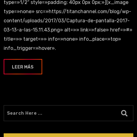
type=»1/2″ style=»padding: 40px 0px 0px;»][x_image
type=»none» src=»https://titanchannel.com/blog/wp-
content/uploads/2017/03/Captura-de-pantalla-2017-
03-13-a-las-15.11.43.png» alt=»» link=»false» href=»#»
title=»» target=»» info=»none» info_place=»top»
info_trigger=»hover».
LEER MÁS