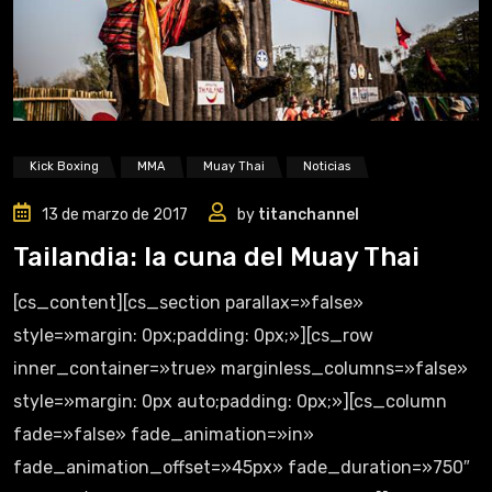
Kick Boxing
MMA
Muay Thai
Noticias
13 de marzo de 2017
by
titanchannel
Tailandia: la cuna del Muay Thai
[cs_content][cs_section parallax=»false»
style=»margin: 0px;padding: 0px;»][cs_row
inner_container=»true» marginless_columns=»false»
style=»margin: 0px auto;padding: 0px;»][cs_column
fade=»false» fade_animation=»in»
fade_animation_offset=»45px» fade_duration=»750″