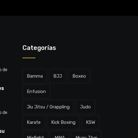
Categorías
o de
Bamma
BJJ
Boxeo
es
Enfusion
: “Voy
Jiu Jitsu / Grappling
Judo
”
o de
Karate
Kick Boxing
KSW
su
Mixfight
MMA
Muay Thai