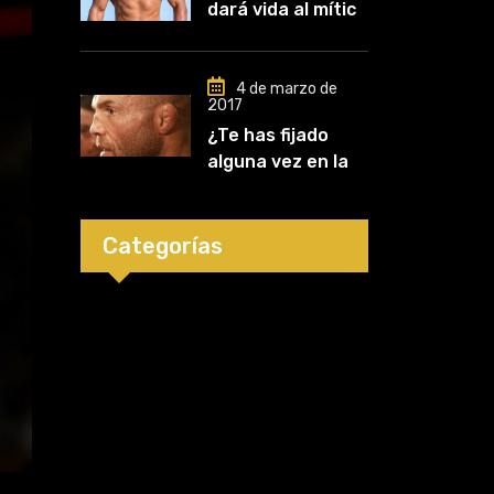
dará vida al mítico
carrera»
luchador de UFC,
Mark Kerr
4 de marzo de
2017
¿Te has fijado
alguna vez en las
orejas de los
luchadores?
Categorías