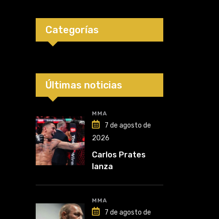
Categorías
Últimas noticias
MMA
7 de agosto de
2026
Carlos Prates
lanza
advertencia: “Voy
por el título”
MMA
7 de agosto de