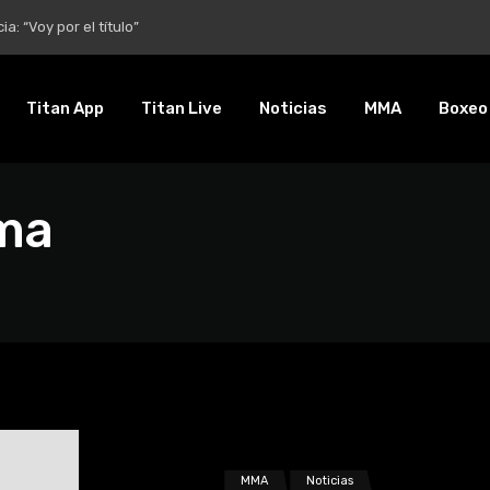
entalidad es inquebrantable”
Titan App
Titan Live
Noticias
MMA
Boxeo
mma
MMA
Noticias