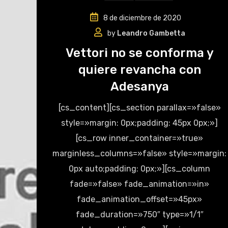
8 de diciembre de 2020
by
Leandro Gambetta
Vettori no se conforma y
quiere revancha con
Adesanya
[cs_content][cs_section parallax=»false»
style=»margin: 0px;padding: 45px 0px;»]
[cs_row inner_container=»true»
marginless_columns=»false» style=»margin:
0px auto;padding: 0px;»][cs_column
fade=»false» fade_animation=»in»
fade_animation_offset=»45px»
fade_duration=»750″ type=»1/1″