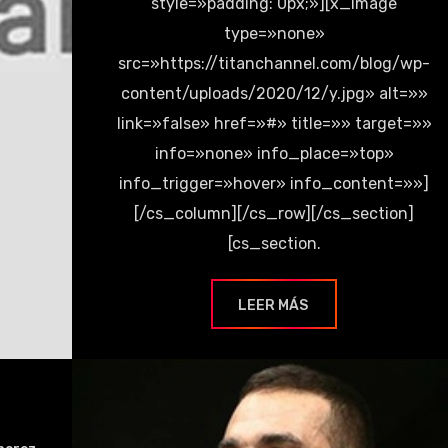
style=»padding: 0px;»][x_image
type=»none»
src=»https://titanchannel.com/blog/wp-
content/uploads/2020/12/y.jpg» alt=»»
link=»false» href=»#» title=»» target=»»
info=»none» info_place=»top»
info_trigger=»hover» info_content=»»]
[/cs_column][/cs_row][/cs_section]
[cs_section.
LEER MÁS