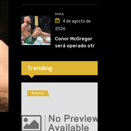
Nurmagomedov:
“Van a ver en qué
liga competirá”
MMA
4 de agosto de
2026
Conor McGregor
será operado otra
vez: “Se viene la
cirugía número
cinco”
Trending
Noticias