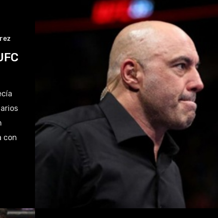
rez
UFC
ecía
arios
n
a con