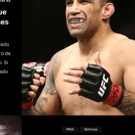
perez
ue
nes
uedo
ro de
. Si
zado
MMA
Noticias