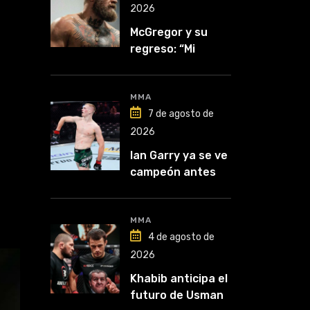
2026
McGregor y su
regreso: “Mi
mentalidad es
inquebrantable”
MMA
7 de agosto de
2026
Ian Garry ya se ve
campeón antes
de enfrentar a
Makhachev
MMA
4 de agosto de
2026
Khabib anticipa el
futuro de Usman