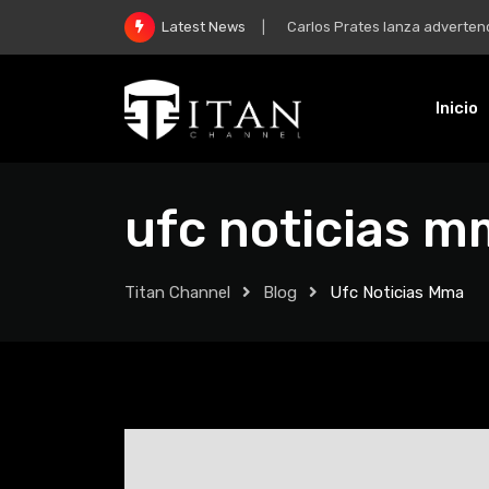
McGregor y su regreso: “Mi m
Latest News
Inicio
ufc noticias 
Titan Channel
Blog
Ufc Noticias Mma