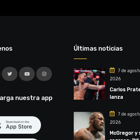
enos
Últimas noticias
7 de agost
2026
Carlos Prat
arga nuestra app
lanza
advertencia
por el título
7 de agost
2026
McGregor y 