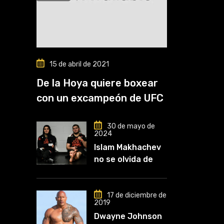
15 de abril de 2021
De la Hoya quiere boxear
con un excampeón de UFC
30 de mayo de
2024
Islam Makhachev
no se olvida de
Khabib: «Lo
conozco desde
que comencé a
17 de diciembre de
2019
entrenar, jugó un
Dwayne Johnson
papel clave en mi