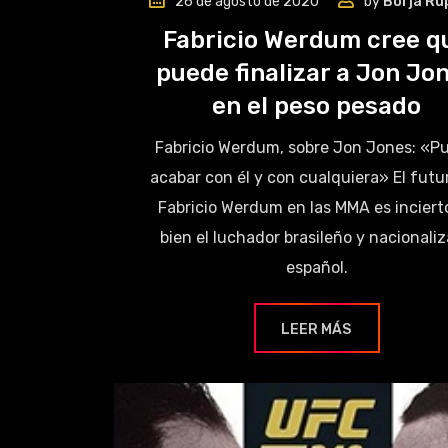
26 de agosto de 2020
by
Borja Ru
Fabricio Werdum cree q
puede finalizar a Jon Jo
en el peso pesado
Fabricio Werdum, sobre Jon Jones: «P
acabar con él y con cualquiera» El futu
Fabricio Werdum en las MMA es incierto
bien el luchador brasileño y nacionali
español.
LEER MÁS