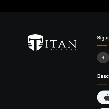
Sígu
Desc