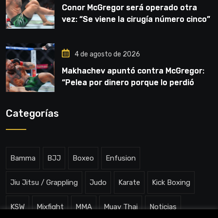
Conor McGregor será operado otra
vez: “Se viene la cirugía número cinco”
4 de agosto de 2026
Makhachev apuntó contra McGregor:
“Pelea por dinero porque lo perdió
todo”
Categorías
Bamma
BJJ
Boxeo
Enfusion
Jiu Jitsu / Grappling
Judo
Karate
Kick Boxing
KSW
Mixfight
MMA
Muay Thai
Noticias