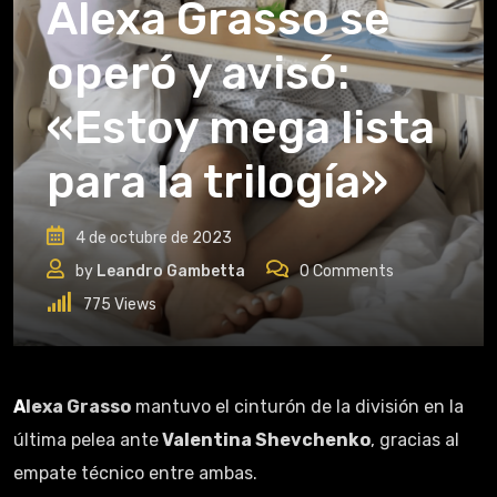
Alexa Grasso se
operó y avisó:
«Estoy mega lista
para la trilogía»
4 de octubre de 2023
by
Leandro Gambetta
0
Comments
775
Views
Alexa Grasso
mantuvo el cinturón de la división en la
última pelea ante
Valentina Shevchenko
, gracias al
empate técnico entre ambas.