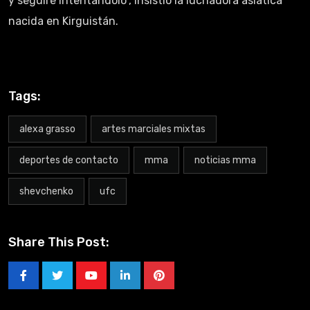
y seguiré intentándolo”, insistió la luchadora asiática
nacida en Kirguistán.
Tags:
alexa grasso
artes marciales mixtas
deportes de contacto
mma
noticias mma
shevchenko
ufc
Share This Post: