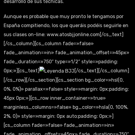
desarrollo de sus técnicas.
Aunque es probable que muy pronto le tengamos por
España compitiendo, los que queráis podéis seguirle en
sus clases on-line: www.atosbjjonline.com[/cs_text]
[/cs_column][cs_column fade=»false»
fade_animation=»in» fade_animation_offset=»45px»
fade_duration=»750″ type=»1/2″ style=»padding:
0px;»][cs_text]
[/cs_text][/cs_column]
[/cs_row][/cs_section][cs_section bg_color=»hsl(0,
0%, 0%)» parallax=»false» style=»margin: 0px;padding:
45px 0px;»][cs_row inner_container=»true»
marginless_columns=»false» bg_color=»hsla(0, 100%,
2%, 0)» style=»margin: 0px auto;padding: 0px;»]
[cs_column fade=»false» fade_animation=»in»
fade_animation_offset=»45px» fade_duration=»750″