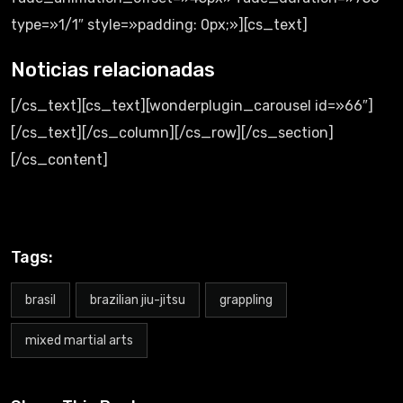
type=»1/1″ style=»padding: 0px;»][cs_text]
Noticias relacionadas
[/cs_text][cs_text][wonderplugin_carousel id=»66″]
[/cs_text][/cs_column][/cs_row][/cs_section]
[/cs_content]
Tags:
brasil
brazilian jiu-jitsu
grappling
mixed martial arts