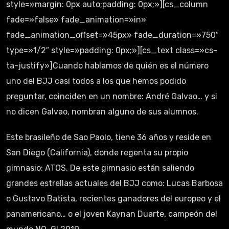
style=»margin: 0px auto;padding: 0px;»][cs_column
fade=»false» fade_animation=»in»
fade_animation_offset=»45px» fade_duration=»750″
type=»1/2″ style=»padding: 0px;»][cs_text class=»cs-
ta-justify»]Cuando hablamos de quién es el número
uno del BJJ casi todos a los que hemos podido
preguntar, coinciden en un nombre: André Galvao… y si
no dicen Galvao, nombran alguno de sus alumnos.
Este brasileño de Sao Paolo, tiene 36 años y reside en
San Diego (California), donde regenta su propio
gimnasio: ATOS. De este gimnasio están saliendo
grandes estrellas actuales del BJJ como: Lucas Barbosa
o Gustavo Batista, recientes ganadores del europeo y el
panamericano… o el joven Kaynan Duarte, campeón del