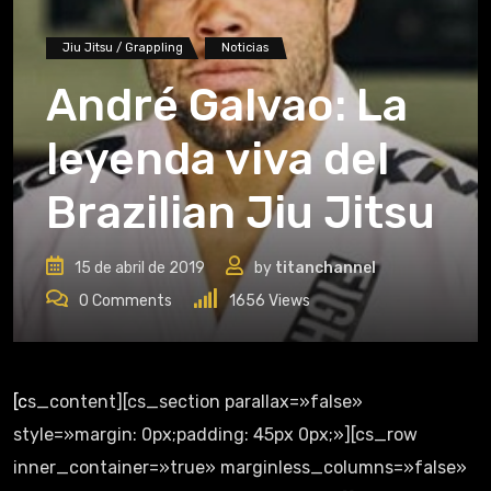
Jiu Jitsu / Grappling
Noticias
André Galvao: La
leyenda viva del
Brazilian Jiu Jitsu
15 de abril de 2019
by
titanchannel
0
Comments
1656
Views
[cs_content][cs_section parallax=»false»
style=»margin: 0px;padding: 45px 0px;»][cs_row
inner_container=»true» marginless_columns=»false»