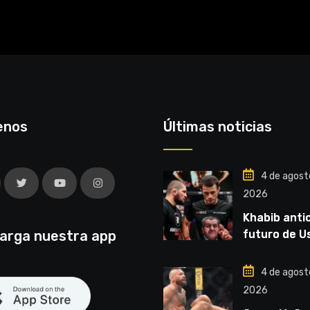
enos
Últimas noticias
4 de agost
2026
Khabib antic
arga nuestra app
futuro de 
Nurmagome
“Van a ver 
4 de agost
liga competi
2026