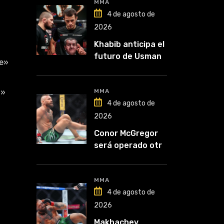
MMA
4 de agosto de
2026
Khabib anticipa el
futuro de Usman
ne»
Nurmagomedov:
“Van a ver en qué
g»
liga competirá”
MMA
4 de agosto de
2026
»
Conor McGregor
será operado otra
vez: “Se viene la
cirugía número
cinco”
MMA
4 de agosto de
2026
Makhachev