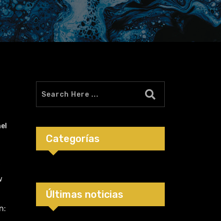
el
Categorías
»
w
Últimas noticias
n: