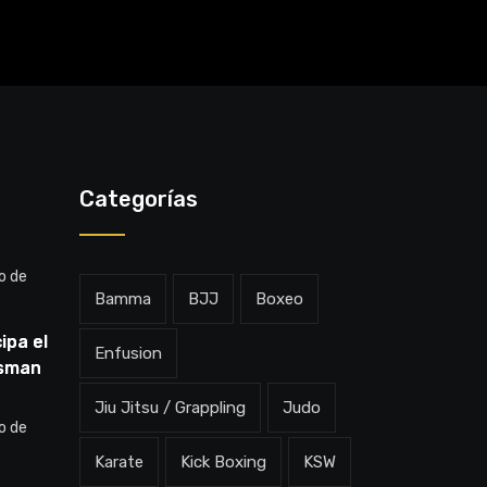
Categorías
o de
Bamma
BJJ
Boxeo
ipa el
Enfusion
Usman
dov:
Jiu Jitsu / Grappling
Judo
en qué
o de
rá”
Karate
Kick Boxing
KSW