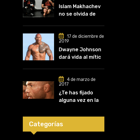
Islam Makhachev
no se olvida de
Khabib: «Lo
conozco desde
que comencé a
17 de diciembre de
2019
entrenar, jugó un
Dwayne Johnson
papel clave en mi
dará vida al mítico
carrera»
luchador de UFC,
Mark Kerr
4 de marzo de
2017
¿Te has fijado
alguna vez en las
orejas de los
luchadores?
Categorías