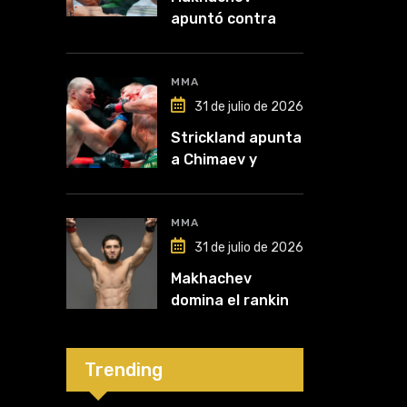
apuntó contra
McGregor: “Pelea
por dinero porque
lo perdió todo”
MMA
31 de julio de 2026
Strickland apunta
a Chimaev y
anticipa un
posible
desempate tras
MMA
su recuperación
31 de julio de 2026
Makhachev
domina el ranking
y Polymarket lo
proyecta como
líder hasta fin de
Trending
2026