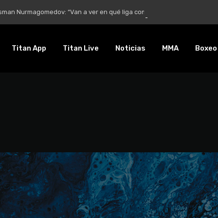
Nurmagomedov: “Van a ver en qué liga competirá”
Titan App
Titan Live
Noticias
MMA
Boxeo