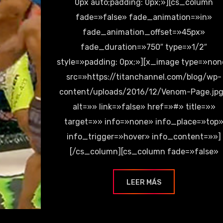
0px auto;padding: 0px;»][cs_column
fade=»false» fade_animation=»in»
fade_animation_offset=»45px»
fade_duration=»750″ type=»1/2″
style=»padding: 0px;»][x_image type=»no
src=»https://titanchannel.com/blog/wp-
content/uploads/2016/12/Venom-Page.jp
alt=»» link=»false» href=»#» title=»»
target=»» info=»none» info_place=»top
info_trigger=»hover» info_content=»»]
[/cs_column][cs_column fade=»false»
LEER MÁS