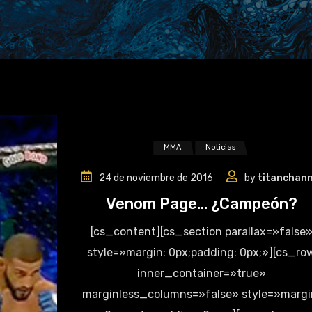
MMA
Noticias
24 de noviembre de 2016
by
titanchann
Venom Page… ¿Campeón?
[cs_content][cs_section parallax=»false
style=»margin: 0px;padding: 0px;»][cs_ro
inner_container=»true»
marginless_columns=»false» style=»margi