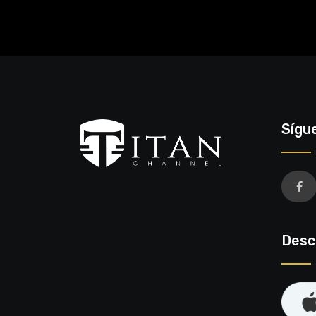
Sígu
Desc