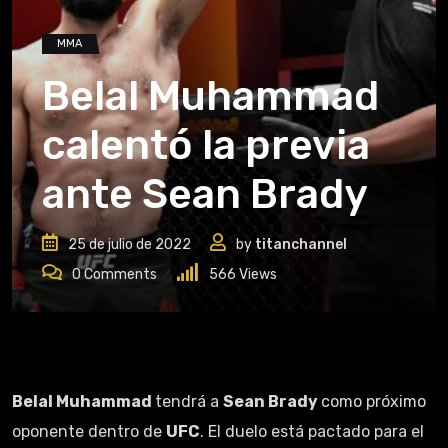
MMA
Belal Muhammad
calentó la previa
ante Sean Brady
25 de julio de 2022
by
titanchannel
0
Comments
566
Views
Belal Muhammad
tendrá a
Sean Brady
como próximo
oponente dentro de
UFC
. El duelo está pactado para el