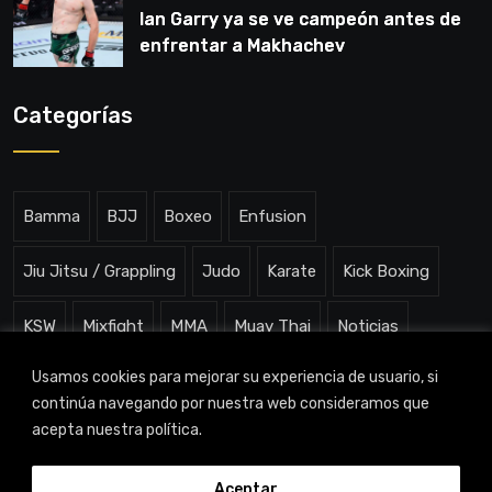
Ian Garry ya se ve campeón antes de
enfrentar a Makhachev
Categorías
Bamma
BJJ
Boxeo
Enfusion
Jiu Jitsu / Grappling
Judo
Karate
Kick Boxing
KSW
Mixfight
MMA
Muay Thai
Noticias
Usamos cookies para mejorar su experiencia de usuario, si
One ChampionShip
Slam Arena
Uncategorized
continúa navegando por nuestra web consideramos que
acepta nuestra política.
Aceptar