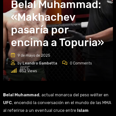
Belal Muhammad:
«Makhachev
pasaría por
encima a Topuria»
9 de mayo de 2025
by
Leandro Gambetta
0
Comments
852
Views
Belal Muhammad
, actual monarca del peso wélter en
UFC
, encendió la conversación en el mundo de las MMA
al referirse a un eventual cruce entre
Islam