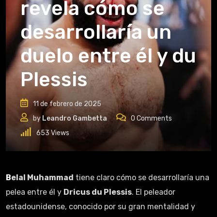
revela cómo se
desarrollaría un
duelo entre él y du
Plessis
11 de febrero de 2025
by
Leandro Gambetta
0
Comments
653
Views
Belal Muhammad
tiene claro cómo se desarrollaría una
pelea entre él y
Dricus du Plessis
. El peleador
estadounidense, conocido por su gran mentalidad y