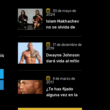
30 de mayo de
2024
Islam Makhachev
no se olvida de
Khabib: «Lo
conozco desde
que comencé a
17 de diciembre de
2019
entrenar, jugó un
is
Dwayne Johnson
papel clave en mi
dará vida al mítico
carrera»
luchador de UFC,
Mark Kerr
4 de marzo de
2017
¿Te has fijado
alguna vez en las
orejas de los
luchadores?