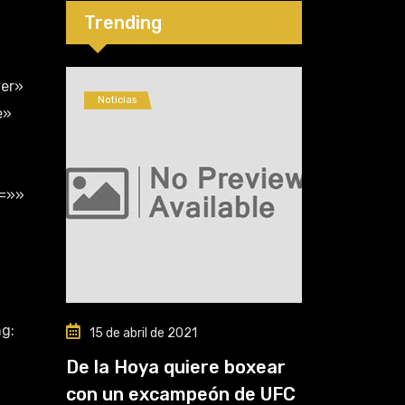
cinco”
Trending
ver»
Noticias
e»
t=»»
g:
15 de abril de 2021
De la Hoya quiere boxear
con un excampeón de UFC