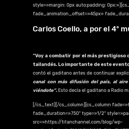
style=»margin: 0px auto;padding: 0px;»][
fade_animation_offset=»45px» fade_durati
Carlos Coello, a por el 4º 
“Voy a combatir por el más prestigioso
tailandés. Lo importante de este evento
contó el gaditano antes de continuar expl
canal con más difusión del país, al air
viéndote”
.
Esto decía el gaditano a Radio m
[/cs_text][/cs_column][cs_column fade=»
fade_duration=»750″ type=»1/2″ style=»pa
src=»https://titanchannel.com/blog/wp-