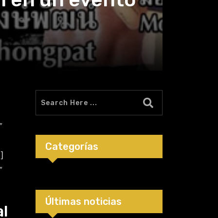
″
Categorías
]
″
Últimas noticias
al