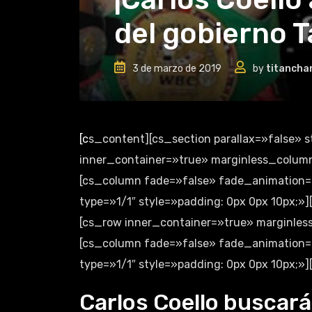
del gobierno T
3 de marzo de 2019
by
titancha
[cs_content][cs_section parallax=»false» style=»margin: 0px;padding: 0px;»][cs_row
inner_container=»true» marginless_columns
[cs_column fade=»false» fade_animation=
type=»1/1″ style=»padding: 0px 0px 10px;
[cs_row inner_container=»true» marginless
[cs_column fade=»false» fade_animation=
type=»1/1″ style=»padding: 0px 0px 10px;»]
Carlos Coello buscará