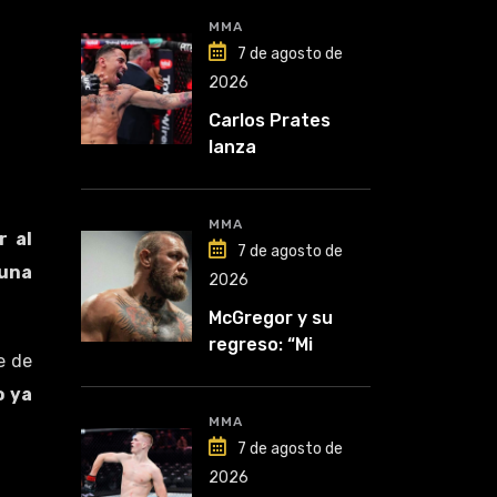
MMA
7 de agosto de
2026
Carlos Prates
lanza
advertencia: “Voy
por el título”
MMA
r al
7 de agosto de
una
2026
McGregor y su
regreso: “Mi
e de
mentalidad es
o ya
inquebrantable”
MMA
7 de agosto de
2026