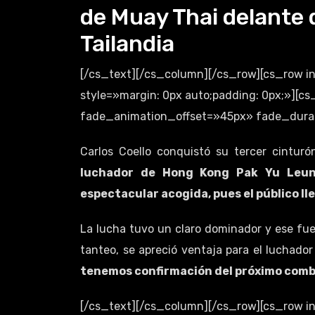
de Muay Thai delante 
Tailandia
[/cs_text][/cs_column][/cs_row][cs_row 
style=»margin: 0px auto;padding: 0px;»][
fade_animation_offset=»45px» fade_durati
Carlos Coello conquistó su tercer cintur
luchador de Hong Kong Pak Yu Leun
espectacular acogida, pues el público ll
La lucha tuvo un claro dominador y ese fue e
tanteo, se apreció ventaja para el luchador
tenemos confirmación del próximo comb
[/cs_text][/cs_column][/cs_row][cs_row 