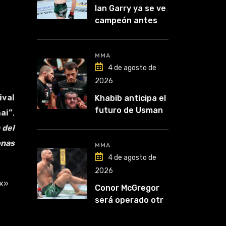
Ian Garry ya se ve
campeón antes
de enfrentar a
Makhachev
MMA
4 de agosto de
2026
ival
Khabib anticipa el
futuro de Usman
ai”
,
Nurmagomedov:
 del
“Van a ver en qué
onas
liga competirá”
MMA
4 de agosto de
2026
x»
Conor McGregor
será operado otra
vez: “Se viene la
cirugía número