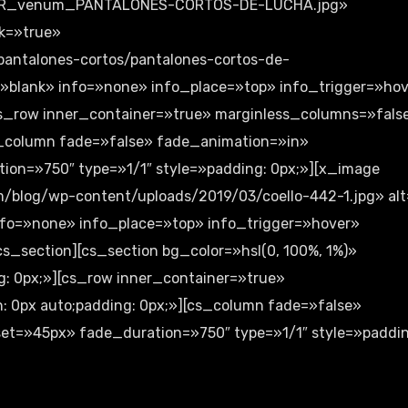
ITER_venum_PANTALONES-CORTOS-DE-LUCHA.jpg»
k=»true»
pantalones-cortos/pantalones-cortos-de-
t=»blank» info=»none» info_place=»top» info_trigger=»ho
s_row inner_container=»true» marginless_columns=»fals
cs_column fade=»false» fade_animation=»in»
on=»750″ type=»1/1″ style=»padding: 0px;»][x_image
m/blog/wp-content/uploads/2019/03/coello-442-1.jpg» al
info=»none» info_place=»top» info_trigger=»hover»
s_section][cs_section bg_color=»hsl(0, 100%, 1%)»
ng: 0px;»][cs_row inner_container=»true»
: 0px auto;padding: 0px;»][cs_column fade=»false»
et=»45px» fade_duration=»750″ type=»1/1″ style=»paddin