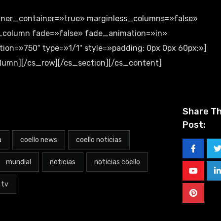
inner_container=»true» marginless_columns=»false»
cs_column fade=»false» fade_animation=»in»
on=»750″ type=»1/1″ style=»padding: 0px 0px 60px;»]
umn][/cs_row][/cs_section][/cs_content]
Share Th
Post:
a
coello news
coello noticias
mundial
noticias
noticias coello
 tv