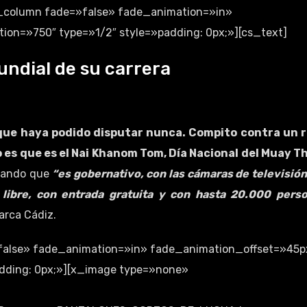
cs_column fade=»false» fade_animation=»in»
on=»750″ type=»1/2″ style=»padding: 0px;»][cs_text]
mundial de su carrera
 que haya podido disputar nunca. Compito contra un r
 es que es el Nai Khanom Tom, Día Nacional del Muay Th
icando que
“es gobernativo, con las cámaras de televisión
e libre, con entrada gratuita y con hasta 20.000 pers
arca Cádiz.
false» fade_animation=»in» fade_animation_offset=»45p
dding: 0px;»][x_image type=»none»