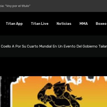
entalidad es inquebrantable”
Titan App
Titan Live
Noticias
MMA
Boxeo
s Coello A Por Su Cuarto Mundial En Un Evento Del Gobierno Taila