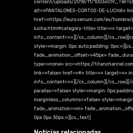
content/uploads/2018/11/1003x519_TW
alt=»PANTALONES-CORTOS-DE-LUCHA» lin
href=»https://euro.venum.com/es/hombre/
lucha.html#category-title» title=»» targe
info_content=»»][/cs_column][/cs_row][c
style=»margin: 0px auto;padding: 0px;»][
fade_animation_offset=»45px» fade_durati
type=»none» src=»https://titanchannel.co
link=»false» href=»#» title=»» target=»» 
info_content=»»][/cs_column][/cs_row][/c
parallax=»false» style=»margin: 0px;paddi
marginless_columns=»false» style=»margin
fade_animation=»in» fade_animation_offs
0px 0px 30px;»][cs_text]
Noticias relacionadas