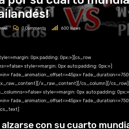
ailandés!
nnel
0
Comments
600
Views
=»false» style=»margin: 0px auto;padding: 0px;»]
»in» fade_animation_offset=»45px» fade_duration=»750
»][x_raw_content][/x_raw_content][/cs_column][/cs_row]
_columns=»false» style=»margin: 0px auto;padding: 0px;»
»in» fade_animation_offset=»45px» fade_duration=»750
[cs_text]
 alzarse con su cuarto mundi