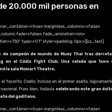
de 20.000 mil personas en
inner_container=»true» marginless_columns=»false»
cs_column fade=»false» fade_animation=»in»
on=»750″ type=»1/1″ style=»padding: 0px;»][cs_text]
ón
de campeón de mundo de Muay Thai tras derrota
g en el Cádiz Fight Club. Una velada que tuvo 
enó la sala Momart Theatre.
l favorito, Coello. Incluso en el primer asalto, lógicament
 nacional. Pues bien, todavía
celebrando este gran éxit
ate del gaditano.
inner_container=»true» marginless_columns=»false»