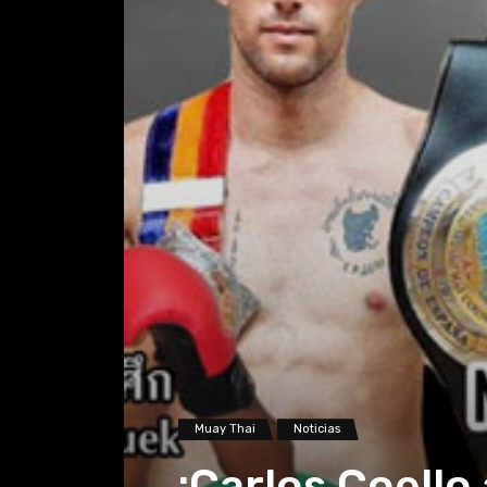
Muay Thai
Noticias
¡Carlos Coello