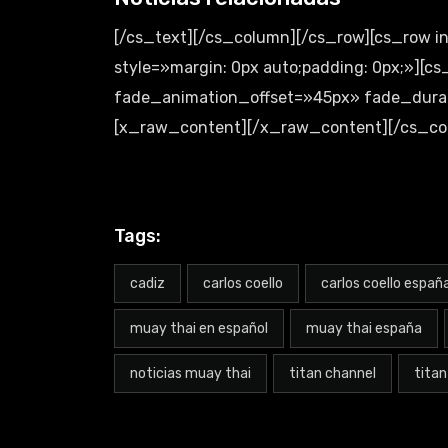
[/cs_text][/cs_column][/cs_row][cs_row 
style=»margin: 0px auto;padding: 0px;»][
fade_animation_offset=»45px» fade_durati
[x_raw_content][/x_raw_content][/cs_col
Tags:
cadiz
carlos coello
carlos coello españ
muay thai en español
muay thai españa
noticias muay thai
titan channel
titan