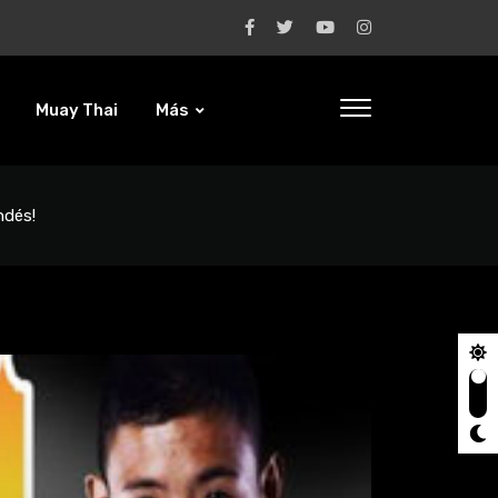
Muay Thai
Más
ndés!