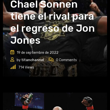
Chael Sonnen
tiene el rival para
el regreso de Jon
Jones
19 de septiembre de 2022
by
titanchannel
0
Comments
714
Views