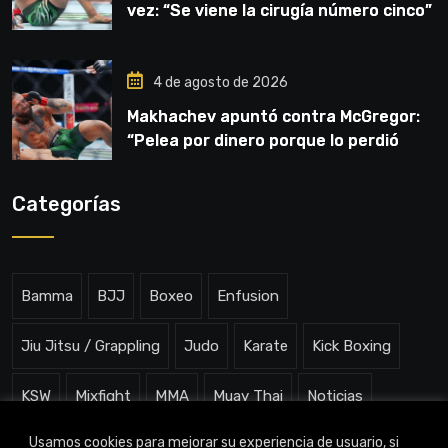
vez: “Se viene la cirugía número cinco”
4 de agosto de 2026
Makhachev apuntó contra McGregor:
“Pelea por dinero porque lo perdió
todo”
Categorías
Bamma
BJJ
Boxeo
Enfusion
Jiu Jitsu / Grappling
Judo
Karate
Kick Boxing
KSW
Mixfight
MMA
Muay Thai
Noticias
Usamos cookies para mejorar su experiencia de usuario, si
One ChampionShip
Slam Arena
Uncategorized