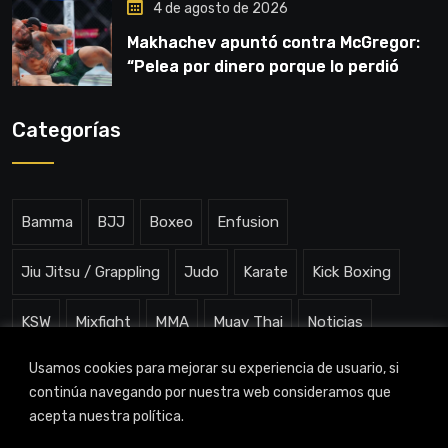
4 de agosto de 2026
Makhachev apuntó contra McGregor:
“Pelea por dinero porque lo perdió
todo”
Categorías
Bamma
BJJ
Boxeo
Enfusion
Jiu Jitsu / Grappling
Judo
Karate
Kick Boxing
KSW
Mixfight
MMA
Muay Thai
Noticias
Usamos cookies para mejorar su experiencia de usuario, si
One ChampionShip
Slam Arena
Uncategorized
continúa navegando por nuestra web consideramos que
acepta nuestra política.