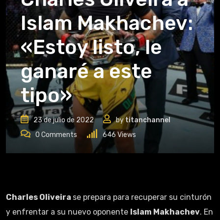
Islam Makhachev:
«Estoy listo, le
ganaré a este
tipo»
23 de julio de 2022
by
titanchannel
0
Comments
646
Views
Charles Oliveira
se prepara para recuperar su cinturón
y enfrentar a su nuevo oponente
Islam Makhachev
. En