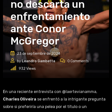
no descarta un
enfrentamiento
ante Conor
McGregor
23 de septiembre de 2024
by
Leandro Gambetta
0
Comments
932
Views
En una reciente entrevista con
@laertevianamma
,
Charles Oliveira
se enfrentó a la intrigante pregunta
sobre si preferiría una pelea por el título o un