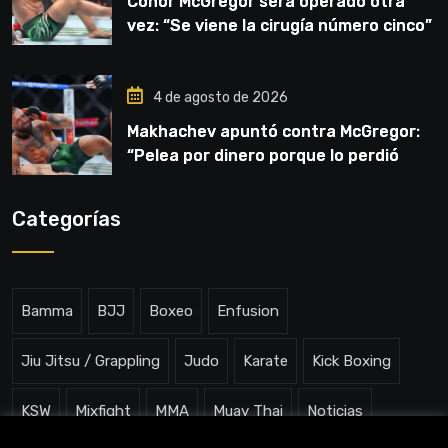
Conor McGregor será operado otra
vez: “Se viene la cirugía número cinco”
4 de agosto de 2026
Makhachev apuntó contra McGregor:
“Pelea por dinero porque lo perdió
todo”
Categorías
Bamma
BJJ
Boxeo
Enfusion
Jiu Jitsu / Grappling
Judo
Karate
Kick Boxing
KSW
Mixfight
MMA
Muay Thai
Noticias