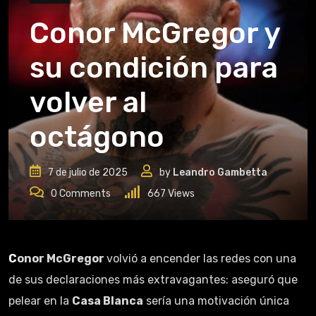
Conor McGregor y
su condición para
volver al
octágono
7 de julio de 2025
by
Leandro Gambetta
0
Comments
667
Views
Conor McGregor
volvió a encender las redes con una
de sus declaraciones más extravagantes: aseguró que
pelear en la
Casa Blanca
sería una motivación única