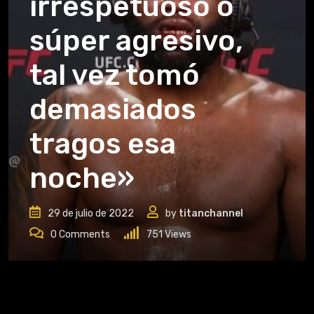
irrespetuoso o
súper agresivo,
tal vez tomó
demasiados
tragos esa
noche»
29 de julio de 2022
by
titanchannel
0
Comments
751
Views