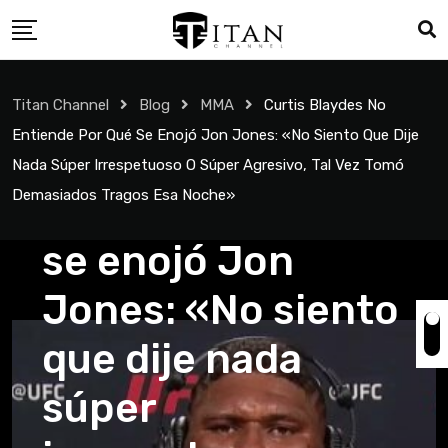
Titan Channel
Blog
MMA
Curtis Blaydes No
MMA
Entiende Por Qué Se Enojó Jon Jones: «No Siento Que Dije
Curtis Blaydes no
Nada Súper Irrespetuoso O Súper Agresivo, Tal Vez Tomó
Demasiados Tragos Esa Noche»
entiende por qué
se enojó Jon
Jones: «No siento
que dije nada
súper