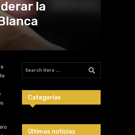
derar la
 Blanca
nte
o
Categorías
es
ero
Últimas noticias