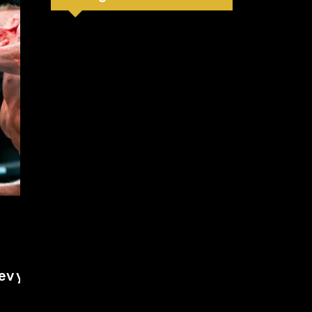
MMA
31 de julio de 2026
pa
Makhachev domina el ranking y
Polymarket lo proyecta