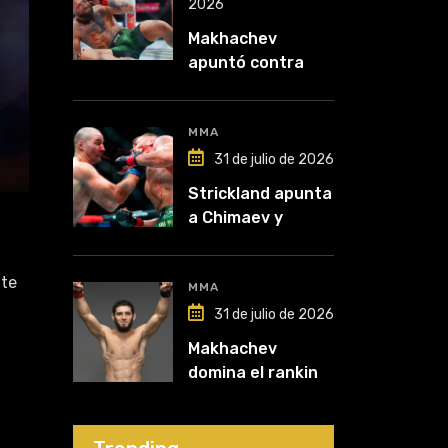
2026
Makhachev
apuntó contra
McGregor: “Pelea
por dinero porque
lo perdió todo”
MMA
31 de julio de 2026
Strickland apunta
a Chimaev y
anticipa un
posible
ite
desempate tras
MMA
su recuperación
31 de julio de 2026
Makhachev
domina el ranking
y Polymarket lo
proyecta como
líder hasta fin de