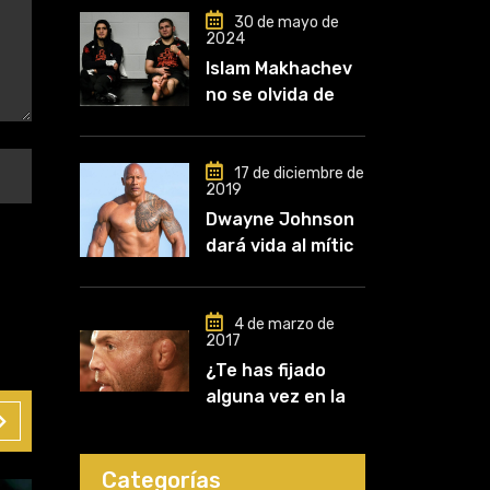
30 de mayo de
2024
Islam Makhachev
no se olvida de
Khabib: «Lo
conozco desde
que comencé a
17 de diciembre de
2019
entrenar, jugó un
Dwayne Johnson
papel clave en mi
dará vida al mítico
carrera»
luchador de UFC,
Mark Kerr
4 de marzo de
2017
¿Te has fijado
alguna vez en las
orejas de los
luchadores?
Categorías