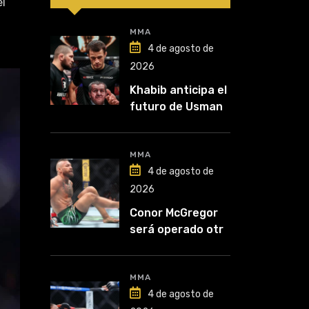
el
MMA
4 de agosto de
2026
Khabib anticipa el
futuro de Usman
Nurmagomedov:
“Van a ver en qué
liga competirá”
MMA
4 de agosto de
2026
Conor McGregor
será operado otra
vez: “Se viene la
cirugía número
cinco”
MMA
4 de agosto de