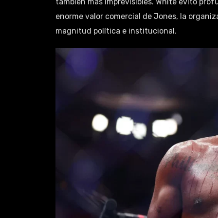
también más imprevisibles. White evitó prof
enorme valor comercial de Jones, la organiz
magnitud política e institucional.