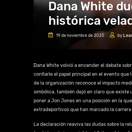
Dana White dud
histórica vela
19 de noviembre de 2025
by
Lea
Dana White volvió a encender el debate sobre el futuro de Jon Jones al admitir que aún no está listo para
confiarle el papel principal en el evento que
de la organización reconoce el impacto med
simbólica, también dejó en claro que existe 
poner a Jon Jones en una posición en la que
extradeportivos que han marcado la carrera
La declaración reaviva las dudas sobre la re