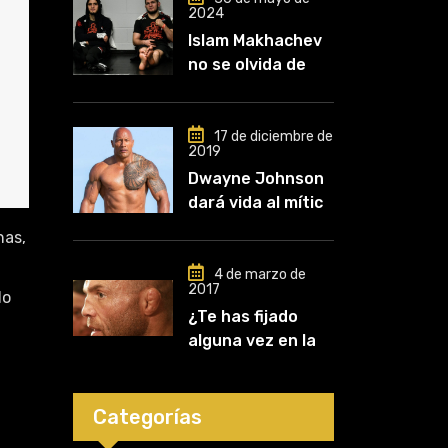
2024
Islam Makhachev
no se olvida de
Khabib: «Lo
conozco desde
que comencé a
17 de diciembre de
2019
entrenar, jugó un
Dwayne Johnson
papel clave en mi
dará vida al mítico
carrera»
luchador de UFC,
nas,
Mark Kerr
4 de marzo de
2017
do
¿Te has fijado
alguna vez en las
orejas de los
luchadores?
Categorías