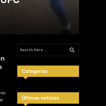
un
n
Categorías
nas
Últimas noticias
el