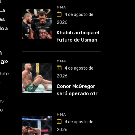
e
MMA
La
4 de agosto de
es
2026
do a
Khabib anticipa el
futuro de Usman
Nurmagomedov:
n
“Van a ver en qué
ca»
liga competirá”
MMA
4 de agosto de
hite
2026
:
Conor McGregor
será operado otra
os
vez: “Se viene la
cirugía número
ro
cinco”
MMA
4 de agosto de
2026