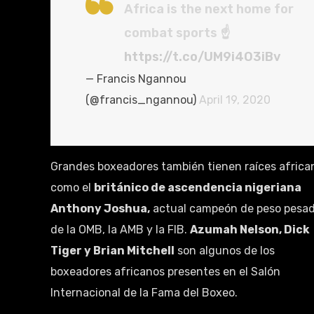
Africa is the next home for
combat sports ☝️
https://t.co/UM9i4O3iBv
— Francis Ngannou
(@francis_ngannou)
April 19, 2020
Grandes boxeadores también tienen raíces africa
como el
británico de ascendencia nigeriana
Anthony Joshua,
actual campeón de peso pesa
de la OMB, la AMB y la FIB.
Azumah Nelson, Dick
Tiger y Brian Mitchell
son algunos de los
boxeadores africanos presentes en el Salón
Internacional de la Fama del Boxeo.