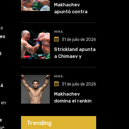
Makhachev
apuntó contra
McGregor: “Pelea
por dinero porque
ra
lo perdió todo”
MMA
es
31 de julio de 2026
Strickland apunta
l
a Chimaev y
anticipa un
posible
desempate tras
MMA
su recuperación
31 de julio de 2026
tá
Makhachev
domina el ranking
 en
y Polymarket lo
proyecta como
e
líder hasta fin de
Trending
FC.
2026