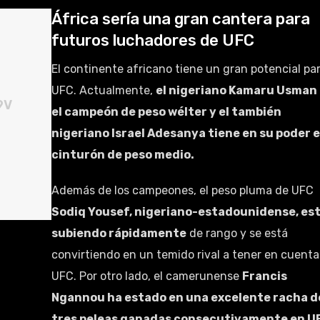
África sería una gran cantera para
futuros luchadores de UFC
El continente africano tiene un gran potencial pa
UFC. Actualmente,
el nigeriano Kamaru Usman 
9V
el campeón de peso wélter y el también
nigeriano Israel Adesanya tiene en su poder e
cinturón de peso medio.
Además de los campeones, el peso pluma de UFC
Sodiq Yousef, nigeriano-estadounidense, es
subiendo rápidamente
de rango y se está
convirtiendo en un temido rival a tener en cuenta
UFC. Por otro lado, el camerunense
Francis
Ngannou ha estado en una excelente racha d
tres peleas ganadas consecutivamente en U