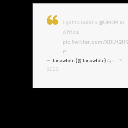
I gotta build a
@UFCPI
in
Africa
pic.twitter.com/XDUf2lf
P
— danawhite (@danawhite)
April 19,
2020