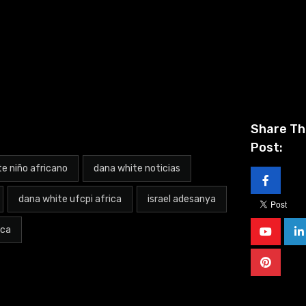
Share Th
Post:
e niño africano
dana white noticias
dana white ufcpi africa
israel adesanya
ica