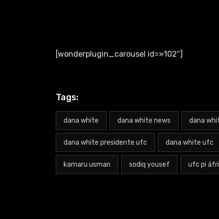
[wonderplugin_carousel id=»102″]
Tags:
dana white
dana white news
dana whit
dana white presidente ufc
dana white ufc
kamaru usman
sodiq yousef
ufc pi áfr