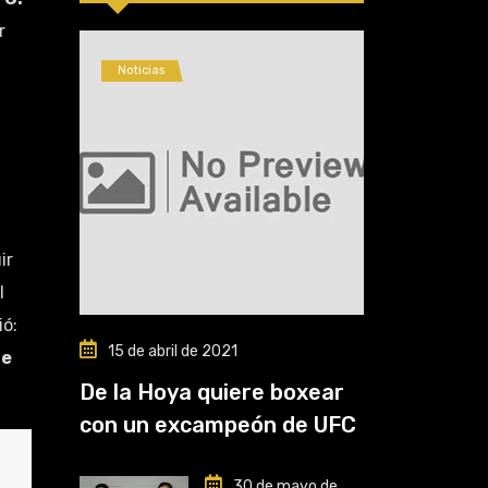
r
Noticias
ir
l
ó:
15 de abril de 2021
de
De la Hoya quiere boxear
con un excampeón de UFC
30 de mayo de