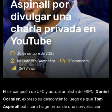
Aspinall por
divulgar una
charla privada en
YouTube
30 de octubre de 2025
by
Leandro Gambetta
0
Comments
261
Views
El ex campeón de UFC y actual analista de ESPN,
Daniel
Cormier
, expresó su descontento luego de que
Tom
Aspinall
publicara fragmentos de una conversación