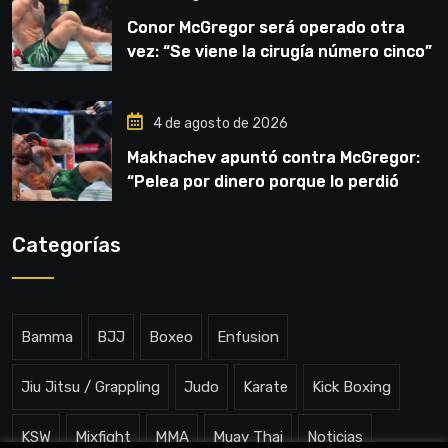
Conor McGregor será operado otra
vez: “Se viene la cirugía número cinco”
4 de agosto de 2026
Makhachev apuntó contra McGregor:
“Pelea por dinero porque lo perdió
todo”
Categorías
Bamma
BJJ
Boxeo
Enfusion
Jiu Jitsu / Grappling
Judo
Karate
Kick Boxing
KSW
Mixfight
MMA
Muay Thai
Noticias