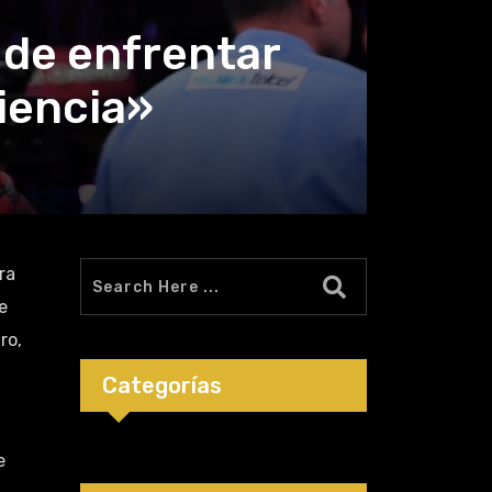
 de enfrentar
riencia»
ra
e
ro,
Categorías
e