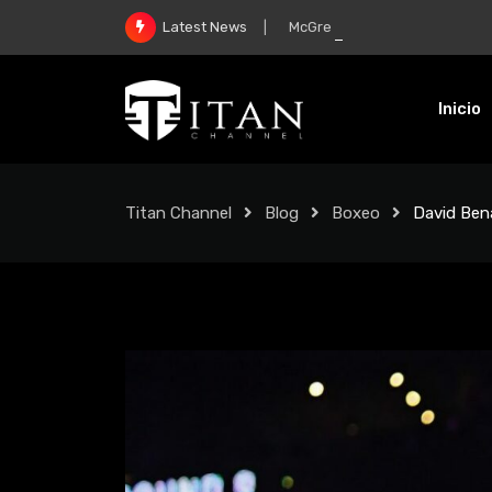
McGregor y su regreso: “Mi m
Latest News
Inicio
Titan Channel
Blog
Boxeo
David Bena