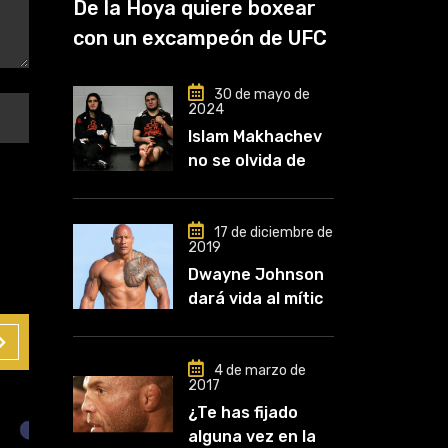
De la Hoya quiere boxear
con un excampeón de UFC
30 de mayo de
2024
Islam Makhachev
no se olvida de
Khabib: «Lo
conozco desde
que comencé a
17 de diciembre de
2019
entrenar, jugó un
Dwayne Johnson
papel clave en mi
dará vida al mítico
carrera»
luchador de UFC,
Mark Kerr
4 de marzo de
2017
¿Te has fijado
alguna vez en las