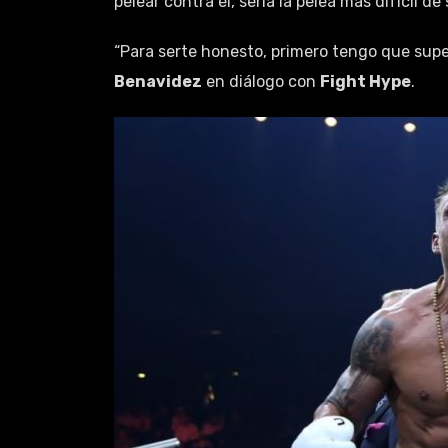
pelear contra él, sería la pelea más difícil de 
“Para serte honesto, primero tengo que supe
Benavidez
en diálogo con
Fight Hype
.