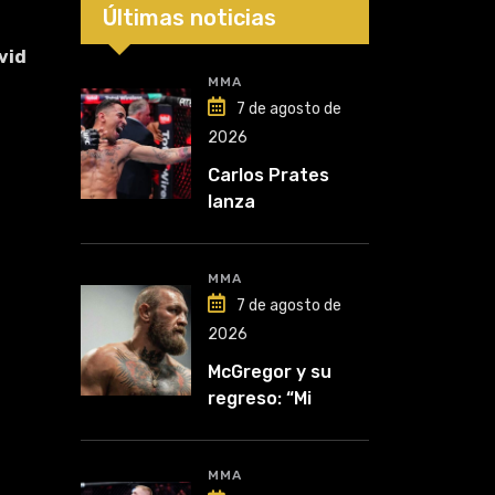
Últimas noticias
vid
MMA
7 de agosto de
2026
Carlos Prates
lanza
advertencia: “Voy
por el título”
MMA
7 de agosto de
2026
McGregor y su
regreso: “Mi
mentalidad es
inquebrantable”
MMA