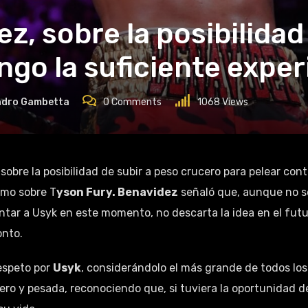
z, sobre la posibilidad
ngo la suficiente expe
ndro Gambetta
0
Comments
1068
Views
sobre la posibilidad de subir a peso crucero para pelear cont
timo sobre T
yson Fury. Benavidez
señaló que, aunque no s
ntar a Usyk en este momento, no descarta la idea en el futu
onto.
espeto por
Usyk
, considerándolo el más grande de todos los
cero y pesada, reconociendo que, si tuviera la oportunidad d