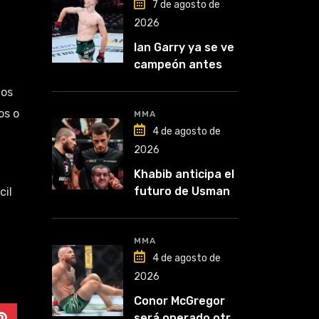
7 de agosto de
2026
Ian Garry ya se ve
campeón antes
de enfrentar a
tos
Makhachev
os o
MMA
4 de agosto de
2026
Khabib anticipa el
futuro de Usman
cil
Nurmagomedov:
“Van a ver en qué
liga competirá”
MMA
4 de agosto de
2026
Conor McGregor
será operado otra