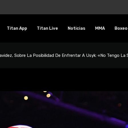
entalidad es inquebrantable”
Titan App
Titan Live
Noticias
MMA
Boxeo
videz, Sobre La Posibilidad De Enfrentar A Usyk: «No Tengo La S