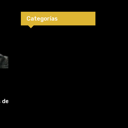
orejas de los
luchadores?
Categorías
Boxeo
9 de marzo de 2026
a
Francis Ngannou cree que pelear en la
cartelera