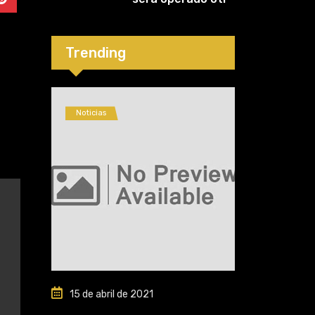
vez: “Se viene la
cirugía número
cinco”
Trending
Noticias
15 de abril de 2021