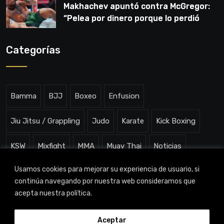
Makhachev apuntó contra McGregor:
“Pelea por dinero porque lo perdió
todo”
Categorías
Bamma
BJJ
Boxeo
Enfusion
Jiu Jitsu / Grappling
Judo
Karate
Kick Boxing
KSW
Mixfight
MMA
Muay Thai
Noticias
Usamos cookies para mejorar su experiencia de usuario, si
One ChampionShip
Slam Arena
Uncategorized
continúa navegando por nuestra web consideramos que
acepta nuestra política.
Aceptar