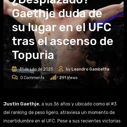
Gaethje duda de
su lugar en el UFC
tras el ascenso de
Topuria
31 de julio de 2025
by
Leandro Gambetta
0
Comments
291
Views
Justin Gaethje
, a sus 36 años y ubicado como el #3
del ranking de peso ligero, atraviesa un momento de
incertidumbre en el UFC. Pese a sus recientes victorias