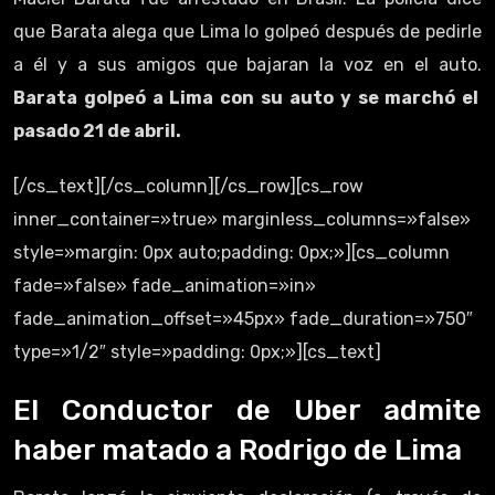
que Barata alega que Lima lo golpeó después de pedirle
a él y a sus amigos que bajaran la voz en el auto.
Barata golpeó a Lima con su auto y se marchó el
pasado 21 de abril.
[/cs_text][/cs_column][/cs_row][cs_row
inner_container=»true» marginless_columns=»false»
style=»margin: 0px auto;padding: 0px;»][cs_column
fade=»false» fade_animation=»in»
fade_animation_offset=»45px» fade_duration=»750″
type=»1/2″ style=»padding: 0px;»][cs_text]
El Conductor de Uber admite
haber matado a Rodrigo de Lima