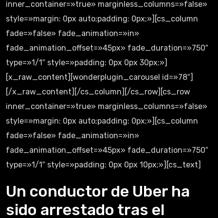
inner_container=»true» marginless_columns=»false»
style=»margin: 0px auto;padding: 0px;»][cs_column
fade=»false» fade_animation=»in»
fade_animation_offset=»45px» fade_duration=»750″
type=»1/1″ style=»padding: 0px 0px 30px;»]
[x_raw_content][wonderplugin_carousel id=»78″]
[/x_raw_content][/cs_column][/cs_row][cs_row
inner_container=»true» marginless_columns=»false»
style=»margin: 0px auto;padding: 0px;»][cs_column
fade=»false» fade_animation=»in»
fade_animation_offset=»45px» fade_duration=»750″
type=»1/1″ style=»padding: 0px 0px 10px;»][cs_text]
Un conductor de Uber ha
sido arrestado tras el