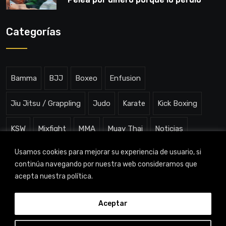
todo”
Categorías
Bamma
BJJ
Boxeo
Enfusion
Jiu Jitsu / Grappling
Judo
Karate
Kick Boxing
KSW
Mixfight
MMA
Muay Thai
Noticias
Usamos cookies para mejorar su experiencia de usuario, si
One ChampionShip
Slam Arena
Uncategorized
continúa navegando por nuestra web consideramos que
acepta nuestra política.
Aceptar
TITAN CHANNEL © 2023 |
Aviso legal
|
Política de