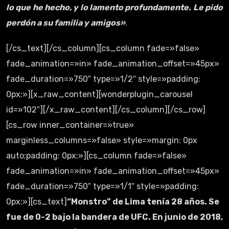
lo que he hecho, y lo lamento profundamente. Le pido
perdón a su familia y amigos»
.
[/cs_text][/cs_column][cs_column fade=»false»
fade_animation=»in» fade_animation_offset=»45px»
fade_duration=»750″ type=»1/2″ style=»padding:
0px;»][x_raw_content][wonderplugin_carousel
id=»102″][/x_raw_content][/cs_column][/cs_row]
[cs_row inner_container=»true»
marginless_columns=»false» style=»margin: 0px
auto;padding: 0px;»][cs_column fade=»false»
fade_animation=»in» fade_animation_offset=»45px»
fade_duration=»750″ type=»1/1″ style=»padding:
0px;»][cs_text]
“Monstro” de Lima tenía 28 años. Se
fue de 0-2 bajo la bandera de UFC. En junio de 2018,