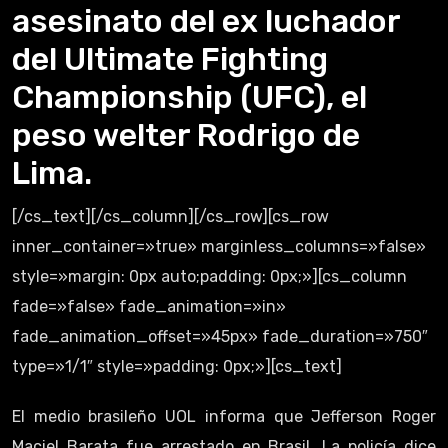
asesinato del ex luchador
del Ultimate Fighting
Championship (UFC), el
peso welter Rodrigo de
Lima.
[/cs_text][/cs_column][/cs_row][cs_row
inner_container=»true» marginless_columns=»false»
style=»margin: 0px auto;padding: 0px;»][cs_column
fade=»false» fade_animation=»in»
fade_animation_offset=»45px» fade_duration=»750″
type=»1/1″ style=»padding: 0px;»][cs_text]
El medio brasileño UOL informa que Jefferson Roger
Maciel Barata fue arrestado en Brasil. La policía dice