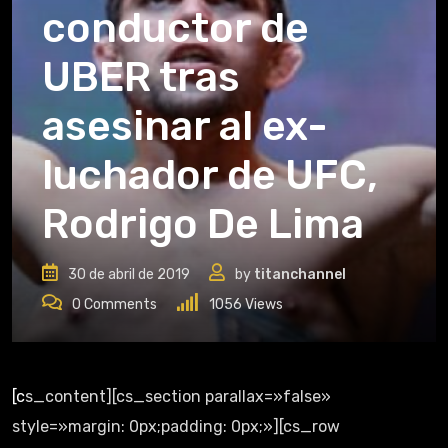
conductor de
UBER tras
asesinar al ex-
luchador de UFC,
Rodrigo De Lima
30 de abril de 2019
by
titanchannel
0
Comments
1056
Views
[cs_content][cs_section parallax=»false»
style=»margin: 0px;padding: 0px;»][cs_row