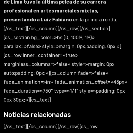
de Lima tuvo la última pelea de su carrera
profesional en artes marciales mixtas,
presentando a Luiz Fabiano
en la primera ronda.
[/cs_text][/cs_column][/cs_row][/cs_section]
[cs_section bg_color=»hsl(0, 100%, 1%)»
parallax=»false» style=»margin: 0px;padding: 0px;»]
[cs_row inner_container=»true»
marginless_columns=»false» style=»margin: 0px
auto;padding: 0px;»][cs_column fade=»false»
fade_animation=»in» fade_animation_offset=»45px»
fade_duration=»750″ type=»1/1″ style=»padding: 0px
0px 30px;»][cs_text]
Noticias relacionadas
[/cs_text][/cs_column][/cs_row][cs_row