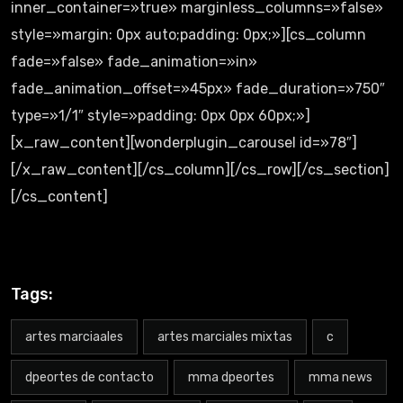
inner_container=»true» marginless_columns=»false»
style=»margin: 0px auto;padding: 0px;»][cs_column
fade=»false» fade_animation=»in»
fade_animation_offset=»45px» fade_duration=»750″
type=»1/1″ style=»padding: 0px 0px 60px;»]
[x_raw_content][wonderplugin_carousel id=»78″]
[/x_raw_content][/cs_column][/cs_row][/cs_section]
[/cs_content]
Tags:
artes marciaales
artes marciales mixtas
c
dpeortes de contacto
mma dpeortes
mma news