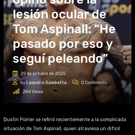
lesión ocular de
Tom Aspinall: “He
pasado por eso y
seguí peleando”
29 de octubre de 2025
by
Leandro Gambetta
0
Comments
284
Views
Dustin Poirier se refirió recientemente a la complicada
situación de Tom Aspinall, quien atraviesa un difícil