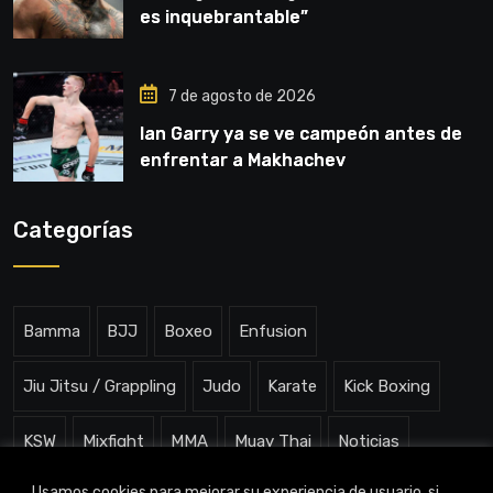
es inquebrantable”
7 de agosto de 2026
Ian Garry ya se ve campeón antes de
enfrentar a Makhachev
Categorías
Bamma
BJJ
Boxeo
Enfusion
Jiu Jitsu / Grappling
Judo
Karate
Kick Boxing
KSW
Mixfight
MMA
Muay Thai
Noticias
Usamos cookies para mejorar su experiencia de usuario, si