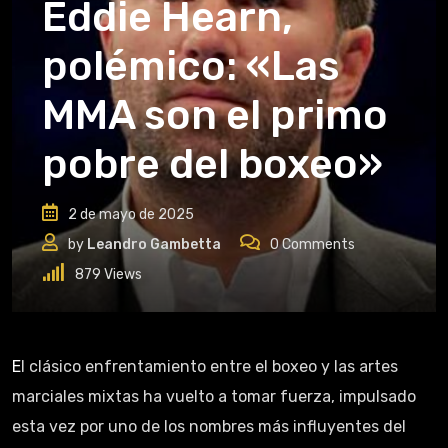
Eddie Hearn,
polémico: «Las
MMA son el primo
pobre del boxeo»
2 de mayo de 2025
by
Leandro Gambetta
0
Comments
879
Views
El clásico enfrentamiento entre el boxeo y las artes
marciales mixtas ha vuelto a tomar fuerza, impulsado
esta vez por uno de los nombres más influyentes del