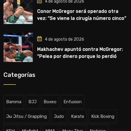
4 de agosto de 2026
Conor McGregor será operado otra
vez: “Se viene la cirugía número cinco”
4 de agosto de 2026
Makhachev apuntó contra McGregor:
“Pelea por dinero porque lo perdió
todo”
Categorías
Bamma
BJJ
Boxeo
Enfusion
Jiu Jitsu / Grappling
Judo
Karate
Kick Boxing
KSW
Mixfight
MMA
Muay Thai
Noticias