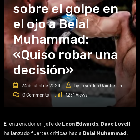
sobre el golpe en
el ojo a Belal
Muhammad:
«Quiso robar una
decisión»
24 de abril de 2024
by
Leandro Gambetta
0
Comments
1231
Views
El entrenador en jefe de
Leon Edwards, Dave Lovell
,
ha lanzado fuertes críticas hacia
Belal Muhammad,