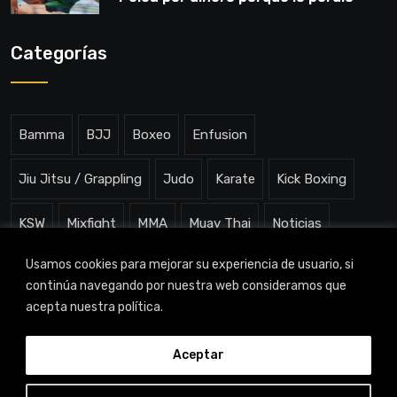
todo”
Categorías
Bamma
BJJ
Boxeo
Enfusion
Jiu Jitsu / Grappling
Judo
Karate
Kick Boxing
KSW
Mixfight
MMA
Muay Thai
Noticias
Usamos cookies para mejorar su experiencia de usuario, si
One ChampionShip
Slam Arena
Uncategorized
continúa navegando por nuestra web consideramos que
acepta nuestra política.
Aceptar
TITAN CHANNEL © 2023 |
Aviso legal
|
Política de