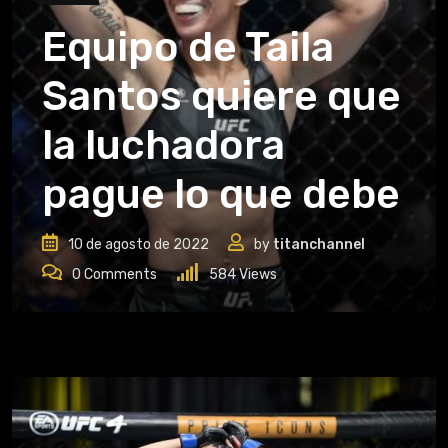
Equipo de Taila
Santos quiere que
la luchadora
pague lo que debe
10 de agosto de 2022
by
titanchannel
0
Comments
584
Views