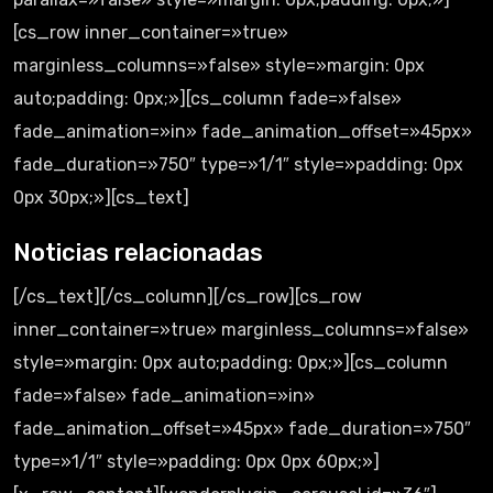
[cs_row inner_container=»true»
marginless_columns=»false» style=»margin: 0px
auto;padding: 0px;»][cs_column fade=»false»
fade_animation=»in» fade_animation_offset=»45px»
fade_duration=»750″ type=»1/1″ style=»padding: 0px
0px 30px;»][cs_text]
Noticias relacionadas
[/cs_text][/cs_column][/cs_row][cs_row
inner_container=»true» marginless_columns=»false»
style=»margin: 0px auto;padding: 0px;»][cs_column
fade=»false» fade_animation=»in»
fade_animation_offset=»45px» fade_duration=»750″
type=»1/1″ style=»padding: 0px 0px 60px;»]