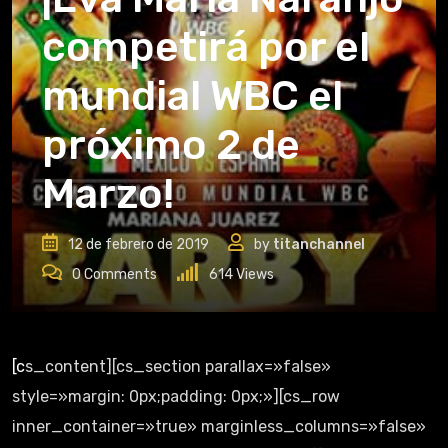
competirá por el
mundial WBC el
próximo 2 de
Marzo!
12 de febrero de 2019
by
titanchannel
0
Comments
614
Views
[cs_content][cs_section parallax=»false»
style=»margin: 0px;padding: 0px;»][cs_row
inner_container=»true» marginless_columns=»false»