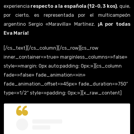
experiencia
respecto a la española (12-0, 3 kos)
, quie,
por cierto, es representada por el multicampeón
argentino Sergio «Maravilla» Martínez.
¡A por todas
Eva María!
[/cs_text][/cs_column][/cs_row][cs_row
inner_container=»true» marginless_columns=»false»
style=»margin: 0px auto;padding: 0px;»][cs_column
fade=»false» fade_animation=»in»
fade_animation_offset=»45px» fade_duration=»750″
type=»1/2″ style=»padding: 0px;»][x_raw_content]