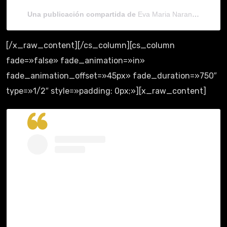
Una publicación compartida de
Eva Maria Naranjo
(@evama
[/x_raw_content][/cs_column][cs_column
fade=»false» fade_animation=»in»
fade_animation_offset=»45px» fade_duration=»750″
type=»1/2″ style=»padding: 0px;»][x_raw_content]