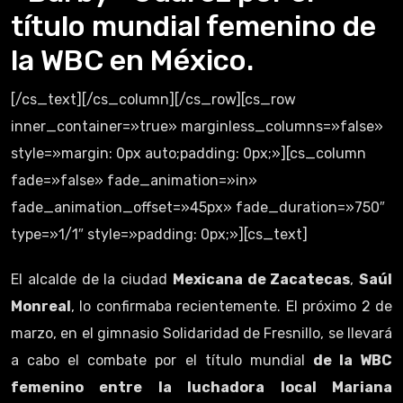
título mundial femenino de
la WBC en México.
[/cs_text][/cs_column][/cs_row][cs_row
inner_container=»true» marginless_columns=»false»
style=»margin: 0px auto;padding: 0px;»][cs_column
fade=»false» fade_animation=»in»
fade_animation_offset=»45px» fade_duration=»750″
type=»1/1″ style=»padding: 0px;»][cs_text]
El alcalde de la ciudad
Mexicana de Zacatecas
,
Saúl
Monreal
, lo confirmaba recientemente. El próximo 2 de
marzo, en el gimnasio Solidaridad de Fresnillo, se llevará
a cabo el combate por el título mundial
de la WBC
femenino entre la luchadora local Mariana