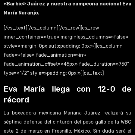
«Barbie» Juárez y nuestra campeona nacional Eva
María Naranjo.
[/cs_text][/cs_column][/cs_row][cs_row
inner_container=»true» marginless_columns=»false»
style=»margin: 0px auto;padding: 0px;»][cs_column
fade=»false» fade_animation=»in»
fade_animation_offset=»45px» fade_duration=»750″
type=»1/2″ style=»padding: 0px;»][cs_text]
Eva María llega con 12-0 de
récord
La boxeadora mexicana Mariana Juárez realizará su
séptima defensa del cinturón del peso gallo de la WBC
este 2 de marzo en Fresnillo, México. Sin duda será el