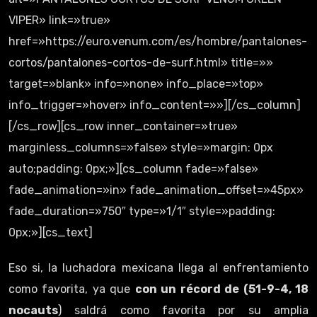
VIPER» link=»true»
href=»https://euro.venum.com/es/hombre/pantalones-
cortos/pantalones-cortos-de-surf.html» title=»»
target=»blank» info=»none» info_place=»top»
info_trigger=»hover» info_content=»»][/cs_column]
[/cs_row][cs_row inner_container=»true»
marginless_columns=»false» style=»margin: 0px
auto;padding: 0px;»][cs_column fade=»false»
fade_animation=»in» fade_animation_offset=»45px»
fade_duration=»750″ type=»1/1″ style=»padding:
0px;»][cs_text]
Eso si, la luchadora mexicana llega al enfrentamiento
como favorita, ya que
con un récord de (51-9-4, 18
nocauts
) saldrá como favorita por su amplia