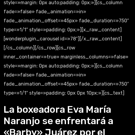
style=»margin: 0px auto;padding: 0px;»][cs_column
fade=»false» fade_animation=»in»
fade_animation_offset=»45px» fade_duration=»750″
type=»1/1″ style=»padding: 0px;»][x_raw_content]
[wonderplugin_carousel id=»78″][/x_raw_content]
[/cs_column][/cs_row][cs_row
inner_container=»true» marginless_columns=»false»
style=»margin: 0px auto;padding: 0px;»][cs_column
fade=»false» fade_animation=»in»
fade_animation_offset=»45px» fade_duration=»750″
type=»1/1″ style=»padding: 0px 0px 10px;»][cs_text]
La boxeadora Eva María
Naranjo se enfrentará a
«Barby» Juárez por el