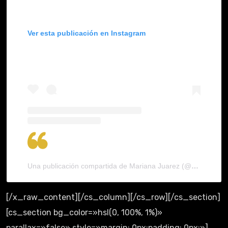
Ver esta publicación en Instagram
Una publicación compartida de Mariana Juarez (@barbyjuarez)
[/x_raw_content][/cs_column][/cs_row][/cs_section]
[cs_section bg_color=»hsl(0, 100%, 1%)»
parallax=»false» style=»margin: 0px;padding: 0px;»]