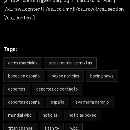
[x_raw_content][wonderplugin_carousel id=»36″]
[/x_raw_content][/cs_column][/cs_row][/cs_section]
[/cs_content]
Tags:
artes marciales
artes marciales mixtas
boxeo en español
boxeo noticias
boxing news
deportes
deportes de contacto
deportes españa
españa
eva maria naranjo
mundial wbc
noticias
noticias boxeo
titan channel
titan tv
wbc