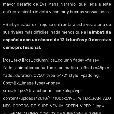
mayor desafío de Eva María Naranjo, que llega a este
enfrentamiento invicta y con muy buenas sensaciones,
«Barby» «Juárez Trejo se enfrentará esta vez a una de
sus rivales más difíciles, nada menos que a
la imbatida
española con un récord de 12 triunfos y 0 derrotas
como profesional.
[/cs_text][/cs_column][cs_column fade=»false»
fade_animation=»in» fade_animation_offset=»45px»
fade_duration=»750″ type=»1/2″ style=»padding:
0px;»][x_image type=»none»
src=»https://titanchannel.com/blog/wp-
content/uploads/2018/11/1003x519_TWITER_PANTALO
NES-CORTOS-DE-SURF-VENUM-GREEN-VIPER-1.jpg»
alt=»PANTALONES CORTOS DE SURF VENUM GREEN