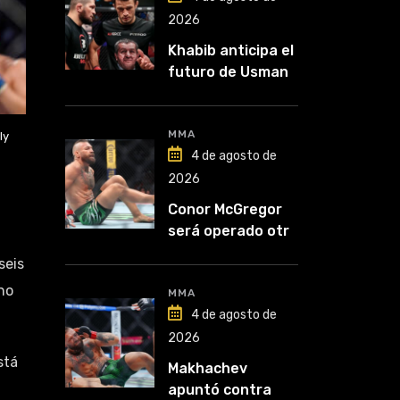
2026
Khabib anticipa el
futuro de Usman
Nurmagomedov:
“Van a ver en qué
liga competirá”
MMA
ly
4 de agosto de
2026
Conor McGregor
será operado otra
vez: “Se viene la
 seis
cirugía número
 no
cinco”
MMA
4 de agosto de
2026
stá
Makhachev
apuntó contra