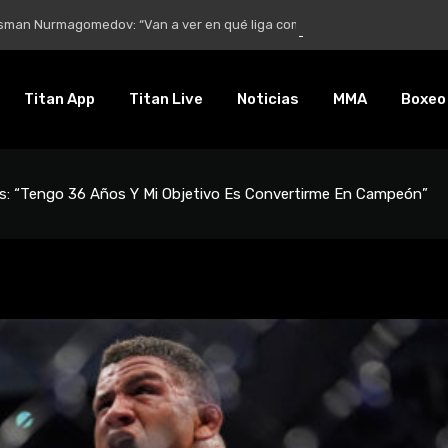
Nurmagomedov: “Van a ver en qué liga competirá”
Titan App
Titan Live
Noticias
MMA
Boxeo
ns: “Tengo 36 Años Y Mi Objetivo Es Convertirme En Campeón”