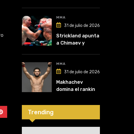
McGregor: “Pelea
por dinero porque
lo perdió todo”
MMA
31 de julio de 2026
ro
Strickland apunta
a Chimaev y
anticipa un
posible
desempate tras
MMA
su recuperación
31 de julio de 2026
Makhachev
domina el ranking
y Polymarket lo
proyecta como
líder hasta fin de
Trending
2026