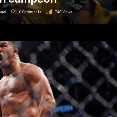
nnel
0
Comments
740
Views