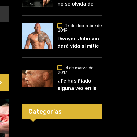
no se olvida de
Khabib: «Lo
conozco desde
que comencé a
17 de diciembre de
2019
entrenar, jugó un
Dwayne Johnson
papel clave en mi
dará vida al mítico
carrera»
luchador de UFC,
Mark Kerr
4 de marzo de
2017
¿Te has fijado
alguna vez en las
orejas de los
luchadores?
Categorías