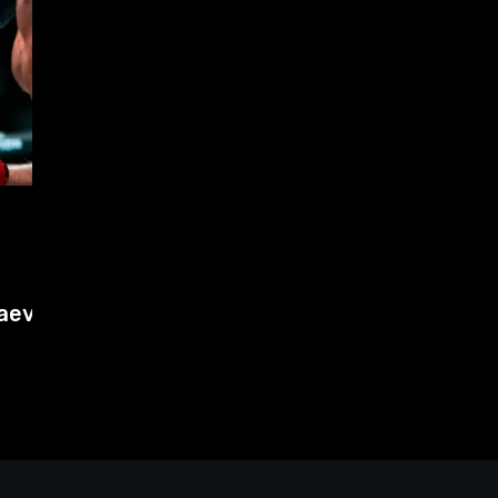
MMA
31 de julio de 2026
pa
Makhachev domina el ranking y
Polymarket lo proyecta