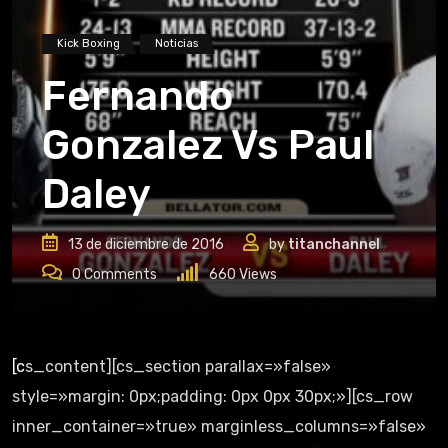
Kick Boxing
Noticias
Fernando
Gonzalez Vs Paul
Daley
13 de diciembre de 2016
by
titanchannel
0
Comments
660
Views
[cs_content][cs_section parallax=»false»
style=»margin: 0px;padding: 0px 0px 30px;»][cs_row
inner_container=»true» marginless_columns=»false»