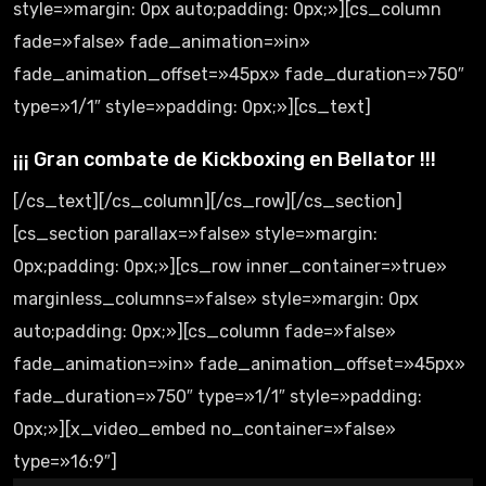
style=»margin: 0px auto;padding: 0px;»][cs_column
fade=»false» fade_animation=»in»
fade_animation_offset=»45px» fade_duration=»750″
type=»1/1″ style=»padding: 0px;»][cs_text]
¡¡¡ Gran combate de Kickboxing en Bellator !!!
[/cs_text][/cs_column][/cs_row][/cs_section]
[cs_section parallax=»false» style=»margin:
0px;padding: 0px;»][cs_row inner_container=»true»
marginless_columns=»false» style=»margin: 0px
auto;padding: 0px;»][cs_column fade=»false»
fade_animation=»in» fade_animation_offset=»45px»
fade_duration=»750″ type=»1/1″ style=»padding:
0px;»][x_video_embed no_container=»false»
type=»16:9″]