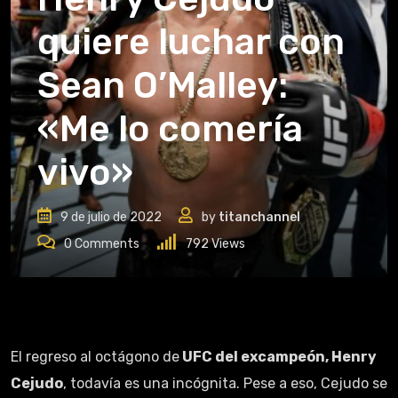
quiere luchar con
Sean O’Malley:
«Me lo comería
vivo»
9 de julio de 2022
by
titanchannel
0
Comments
792
Views
El regreso al octágono de
UFC del excampeón, Henry
Cejudo
, todavía es una incógnita. Pese a eso, Cejudo se