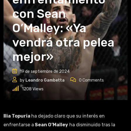
con Sean
O’Malley: «Ya
vendrá otra pelea
mejor»
19 de septiembre de 2024
by
Leandro Gambetta
0
Comments
1208
Views
Ilia Topuria
ha dejado claro que su interés en
enfrentarse a
Sean O’Malley
ha disminuido tras la