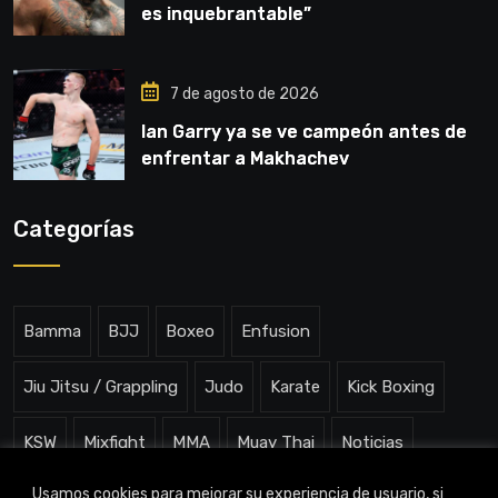
es inquebrantable”
7 de agosto de 2026
Ian Garry ya se ve campeón antes de
enfrentar a Makhachev
Categorías
Bamma
BJJ
Boxeo
Enfusion
Jiu Jitsu / Grappling
Judo
Karate
Kick Boxing
KSW
Mixfight
MMA
Muay Thai
Noticias
Usamos cookies para mejorar su experiencia de usuario, si
One ChampionShip
Slam Arena
Uncategorized