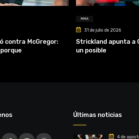
MMA
31 de julio de 2026
or:
Strickland apunta a Chimaev y antici
un posible
enos
Últimas noticias
4 de agost