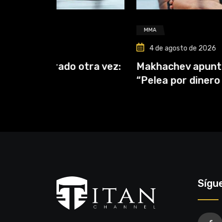
MMA
4 de agosto de 2026
tra vez:
Makhachev apuntó contra McGreg
“Pelea por dinero porque
Sígu