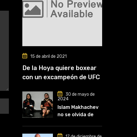
15 de abril de 2021
De la Hoya quiere boxear
con un excampeón de UFC
30 de mayo de
2024
Islam Makhachev
no se olvida de
Khabib: «Lo
conozco desde
que comencé a
17 de diciembre de