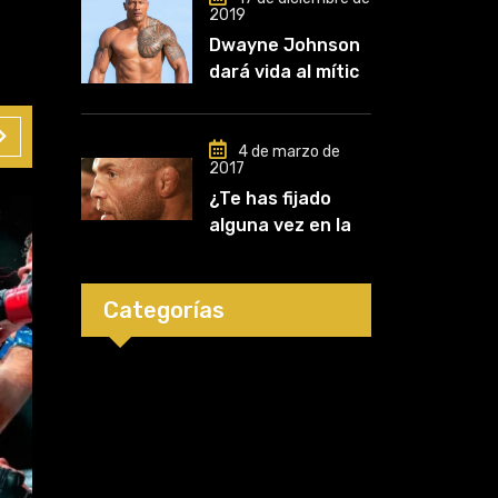
2019
entrenar, jugó un
Dwayne Johnson
papel clave en mi
dará vida al mítico
carrera»
luchador de UFC,
Mark Kerr
4 de marzo de
2017
¿Te has fijado
alguna vez en las
orejas de los
luchadores?
Categorías