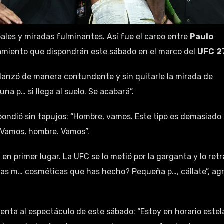
les y miradas fulminantes. Así fue el careo entre
Paulo
amiento que dispondrán este sábado en el marco del
UFC
2
n lanzó de manera contundente y sin quitarle la mirada de
na p… si llega al suelo. Se acabará”.
spondió sin tapujos: “Hombre, vamos. Este tipo es demasiado
… Vamos, hombre. Vamos”.
 en primer lugar. La UFC se lo metió por la garganta y lo ret
las m… cosméticas que has hecho? Pequeña p…, cállate”, ag
nta al espectáculo de este sábado: “Estoy en horario estela