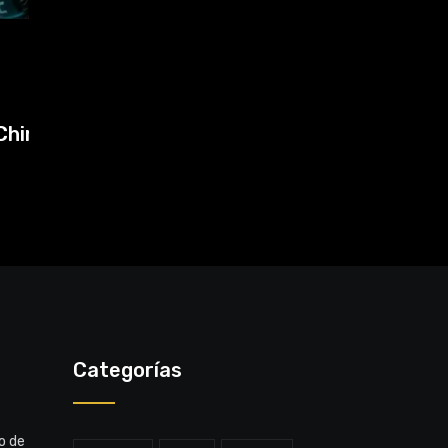
MMA
31 de julio de 2026
pa
Makhachev domina el ranking y
Polymarket lo proyecta
Categorías
o de