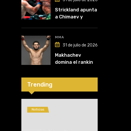
Strickland apunta
a Chimaev y
anticipa un
posible
desempate tras
MMA
su recuperación
31 de julio de 2026
Makhachev
domina el ranking
y Polymarket lo
proyecta como
líder hasta fin de
Trending
2026
Noticias