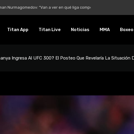
tra vez: “Se viene la cirugía número cinco”
Titan App
Titan Live
Noticias
MMA
Boxeo
sanya Ingresa Al UFC 300? El Posteo Que Revelaría La Situación D