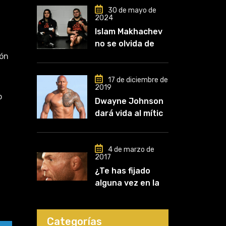
30 de mayo de
2024
Islam Makhachev
no se olvida de
Khabib: «Lo
ión
conozco desde
que comencé a
17 de diciembre de
2019
entrenar, jugó un
o
Dwayne Johnson
papel clave en mi
dará vida al mítico
carrera»
luchador de UFC,
n
Mark Kerr
4 de marzo de
2017
¿Te has fijado
alguna vez en las
orejas de los
luchadores?
Categorías