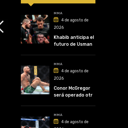
MMA
4 de agosto de
2026
Khabib anticipa el
futuro de Usman
Nurmagomedov:
“Van a ver en qué
liga competirá”
MMA
4 de agosto de
2026
Conor McGregor
será operado otra
vez: “Se viene la
cirugía número
cinco”
MMA
4 de agosto de