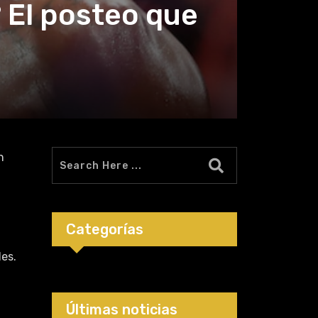
 El posteo que
n
Categorías
les.
Últimas noticias