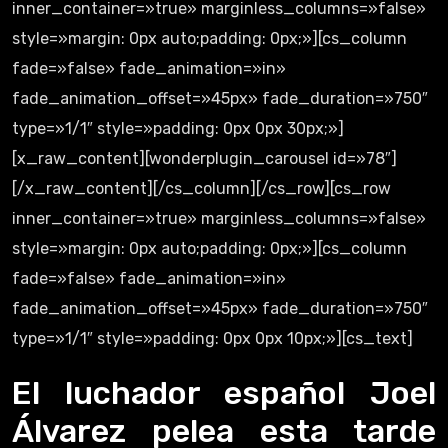
inner_container=»true» marginless_columns=»false»
style=»margin: 0px auto;padding: 0px;»][cs_column
fade=»false» fade_animation=»in»
fade_animation_offset=»45px» fade_duration=»750″
type=»1/1″ style=»padding: 0px 0px 30px;»]
[x_raw_content][wonderplugin_carousel id=»78″]
[/x_raw_content][/cs_column][/cs_row][cs_row
inner_container=»true» marginless_columns=»false»
style=»margin: 0px auto;padding: 0px;»][cs_column
fade=»false» fade_animation=»in»
fade_animation_offset=»45px» fade_duration=»750″
type=»1/1″ style=»padding: 0px 0px 10px;»][cs_text]
El luchador español Joel
Álvarez pelea esta tarde