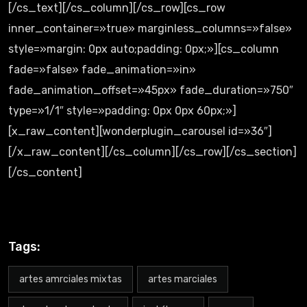
[/cs_text][/cs_column][/cs_row][cs_row
inner_container=»true» marginless_columns=»false»
style=»margin: 0px auto;padding: 0px;»][cs_column
fade=»false» fade_animation=»in»
fade_animation_offset=»45px» fade_duration=»750″
type=»1/1″ style=»padding: 0px 0px 60px;»]
[x_raw_content][wonderplugin_carousel id=»36″]
[/x_raw_content][/cs_column][/cs_row][/cs_section]
[/cs_content]
Tags:
artes amrciales mixtas
artes marciales