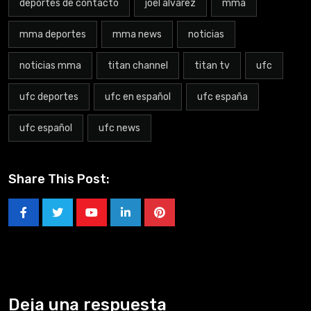
deportes de contacto
joel álvarez
mma
mma deportes
mma news
noticias
noticias mma
titan channel
titan tv
ufc
ufc deportes
ufc en español
ufc españa
ufc español
ufc news
Share This Post:
Deja una respuesta