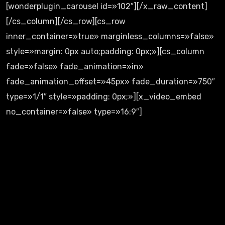
[wonderplugin_carousel id=»102″][/x_raw_content]
[/cs_column][/cs_row][cs_row
inner_container=»true» marginless_columns=»false»
style=»margin: 0px auto;padding: 0px;»][cs_column
fade=»false» fade_animation=»in»
fade_animation_offset=»45px» fade_duration=»750″
type=»1/1″ style=»padding: 0px;»][x_video_embed
no_container=»false» type=»16:9″]