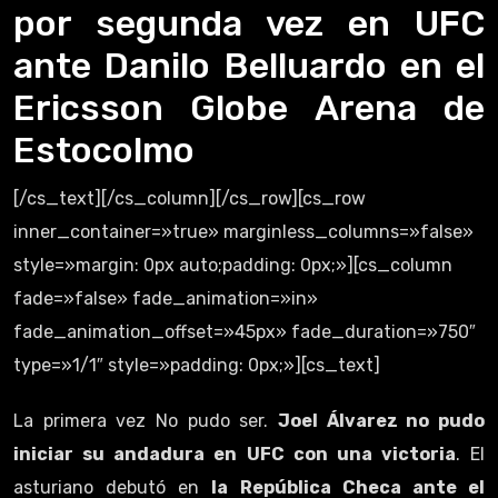
por segunda vez en UFC
ante Danilo Belluardo en el
Ericsson Globe Arena de
Estocolmo
[/cs_text][/cs_column][/cs_row][cs_row
inner_container=»true» marginless_columns=»false»
style=»margin: 0px auto;padding: 0px;»][cs_column
fade=»false» fade_animation=»in»
fade_animation_offset=»45px» fade_duration=»750″
type=»1/1″ style=»padding: 0px;»][cs_text]
La primera vez No pudo ser.
Joel Álvarez no pudo
iniciar su andadura en UFC con una victoria
. El
asturiano debutó en
la República Checa ante el