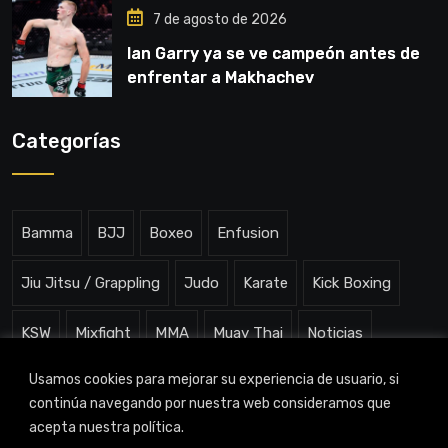
7 de agosto de 2026
Ian Garry ya se ve campeón antes de
enfrentar a Makhachev
Categorías
Bamma
BJJ
Boxeo
Enfusion
Jiu Jitsu / Grappling
Judo
Karate
Kick Boxing
KSW
Mixfight
MMA
Muay Thai
Noticias
Usamos cookies para mejorar su experiencia de usuario, si
One ChampionShip
Slam Arena
Uncategorized
continúa navegando por nuestra web consideramos que
acepta nuestra política.