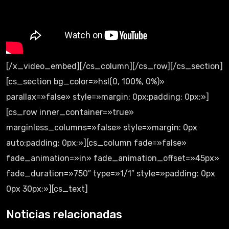
[/x_video_embed][/cs_column][/cs_row][/cs_section]
[cs_section bg_color=»hsl(0, 100%, 0%)»
parallax=»false» style=»margin: 0px;padding: 0px;»]
[cs_row inner_container=»true»
marginless_columns=»false» style=»margin: 0px
auto;padding: 0px;»][cs_column fade=»false»
fade_animation=»in» fade_animation_offset=»45px»
fade_duration=»750″ type=»1/1″ style=»padding: 0px
0px 30px;»][cs_text]
Noticias relacionadas