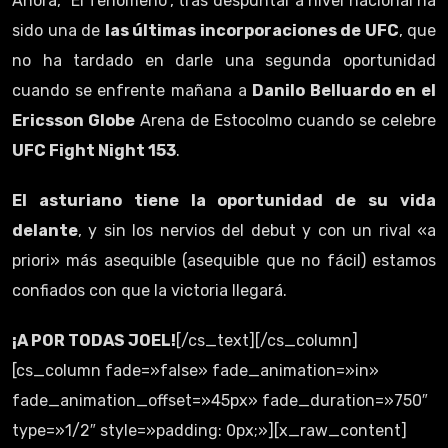
Ahora, “El fenómeno”, tras despuntar a nivel nacional ha
sido una de
las últimas incorporaciones de UFC
, que
no ha tardado en darle una segunda oportunidad
cuando se enfrente mañana a
Danilo Belluardo en el
Ericsson Globe
Arena de Estocolmo cuando se celebre
UFC Fight Night 153
.
El asturiano tiene la oportunidad de su vida
delante
, y sin los nervios del debut y con un rival «a
priori» más asequible (asequible que no fácil) estamos
confiados con que la victoria llegará.
¡A POR TODAS JOEL!
[/cs_text][/cs_column]
[cs_column fade=»false» fade_animation=»in»
fade_animation_offset=»45px» fade_duration=»750″
type=»1/2″ style=»padding: 0px;»][x_raw_content]