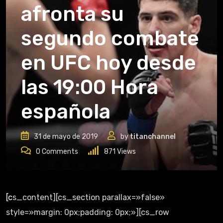
afronta su
segundo combate
en UFC hoy desde
las 19:00 Hora
española
31 de mayo de 2019
by
titanchannel
0
Comments
871
Views
[cs_content][cs_section parallax=»false»
style=»margin: 0px;padding: 0px;»][cs_row