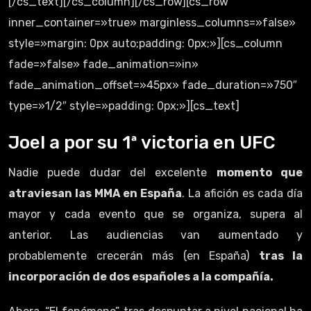
[/cs_text][/cs_column][/cs_row][cs_row
inner_container=»true» marginless_columns=»false»
style=»margin: 0px auto;padding: 0px;»][cs_column
fade=»false» fade_animation=»in»
fade_animation_offset=»45px» fade_duration=»750″
type=»1/2″ style=»padding: 0px;»][cs_text]
Joel a por su 1ª victoria en UFC
Nadie puede dudar del excelente
momento que
atraviesan las MMA en España
. La afición es cada día
mayor y cada evento que se organiza, supera al
anterior. Las audiencias van aumentado y
probablemente crecerán más (en España)
tras la
incorporación de dos españoles a la compañía.