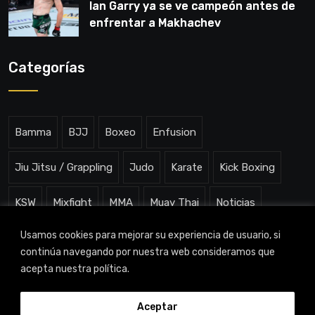
Ian Garry ya se ve campeón antes de
enfrentar a Makhachev
Categorías
Bamma
BJJ
Boxeo
Enfusion
Jiu Jitsu / Grappling
Judo
Karate
Kick Boxing
KSW
Mixfight
MMA
Muay Thai
Noticias
Usamos cookies para mejorar su experiencia de usuario, si
One ChampionShip
Slam Arena
Uncategorized
continúa navegando por nuestra web consideramos que
acepta nuestra política.
Aceptar